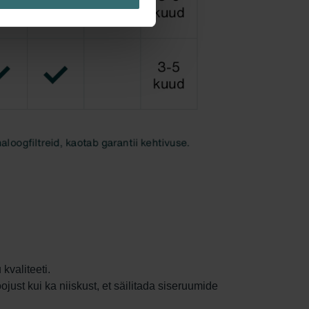
kvaliteeti.
st kui ka niiskust, et säilitada siseruumide