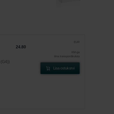
EUR
24.80
KM-ga
ilma transpordikuluta
 (G4))
Lisa ostukorvi