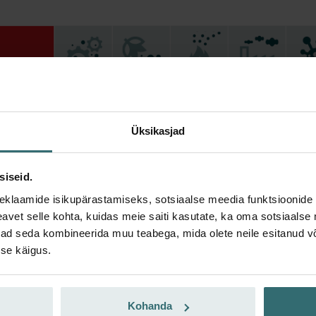
Üksikasjad
siseid.
eklaamide isikupärastamiseks, sotsiaalse meedia funktsioonide 
vet selle kohta, kuidas meie saiti kasutate, ka oma sotsiaalse 
ivad seda kombineerida muu teabega, mida olete neile esitanud 
se käigus.
Kohanda