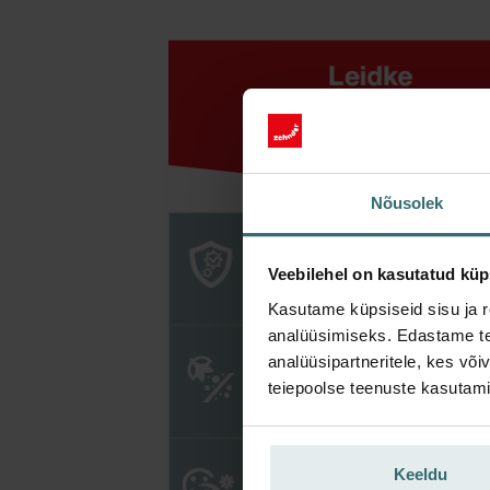
Nõusolek
Veebilehel on kasutatud küp
Kasutame küpsiseid sisu ja r
analüüsimiseks. Edastame tea
analüüsipartneritele, kes võ
teiepoolse teenuste kasutami
Keeldu