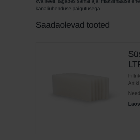
kvaliteeti, tagades samal ajal maksimaalse ene
kanaliühenduse paigutusega.
Saadaolevad tooted
Süs
LTR
Filtr
Artik
Need 
Laos