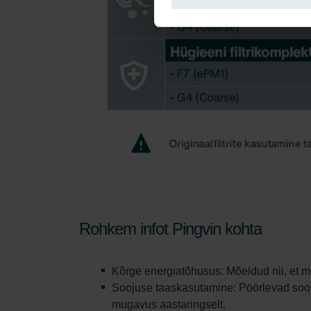
Rohkem infot Pingvin kohta
Kõrge energiatõhusus: Mõeldud nii, et mi
Soojuse taaskasutamine: Pöörlevad sooju
mugavus aastaringselt.