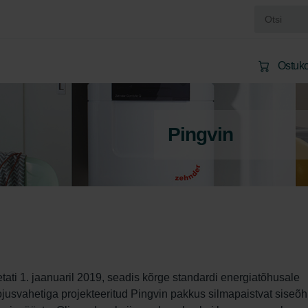
Ostuko
Pingvin
etati 1. jaanuaril 2019, seadis kõrge standardi energiatõhusale 
jusvahetiga projekteeritud Pingvin pakkus silmapaistvat siseõh