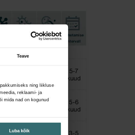
Teave
pakkumiseks ning liikluse
meedia, reklaami- ja
või mida nad on kogunud
Luba kõik