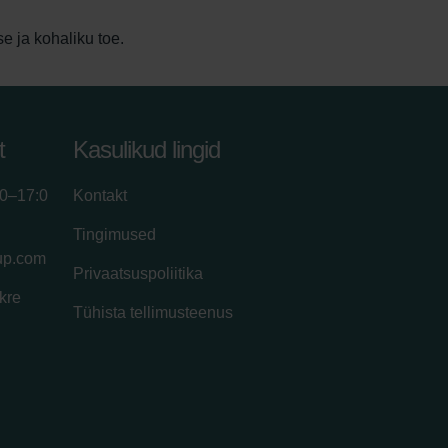
e ja kohaliku toe.
t
Kasulikud lingid
00–17:0
Kontakt
Tingimused
up.com
Privaatsuspoliitika
kre
Tühista tellimusteenus