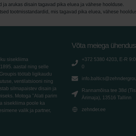
d ja arukas disain tagavad pika eluea ja vähese hoolduse.
sed tootmisstandardid, mis tagavad pika eluea, vähese hooldus
Võta meiega ühendus
iku sisekliima
+372 5380 4203, E-R 9:
1895. aastal ning selle
0
Groupis töötab ligikaudu
info.baltics@zehndergro
utuse, ventilatsiooni ning
tab silmapaistev disain ja
Rannamõisa tee 38d (Tis
iseks. Motoga "Alati parim
Ärimaja), 13516 Tallinn
a sisekliima poole ka
zehnder.ee
esimene valik ja partner,