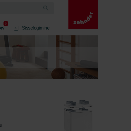
0
rv
Sisselogimine
u 