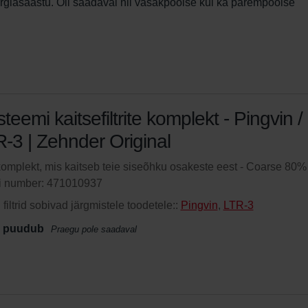
rgiasäästu. Oli saadaval nii vasakpoolse kui ka parempoolse 
teemi kaitsefiltrite komplekt - Pingvin /
-3 | Zehnder Original
ikomplekt, mis kaitseb teie siseõhku osakeste eest - Coarse 80%
li number: 471010937
filtrid sobivad järgmistele toodetele::
Pingvin
,
LTR-3
 puudub
Praegu pole saadaval