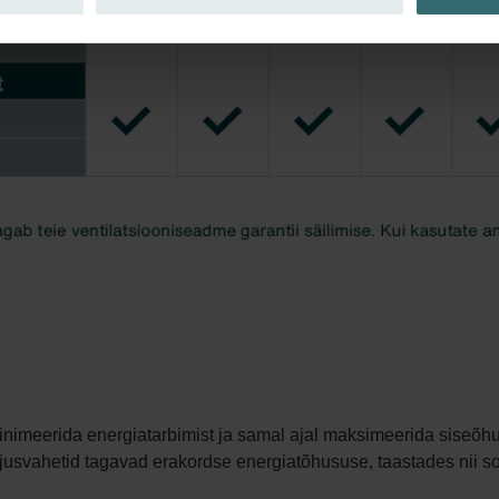
nimeerida energiatarbimist ja samal ajal maksimeerida siseõhu 
svahetid tagavad erakordse energiatõhususe, taastades nii sooju