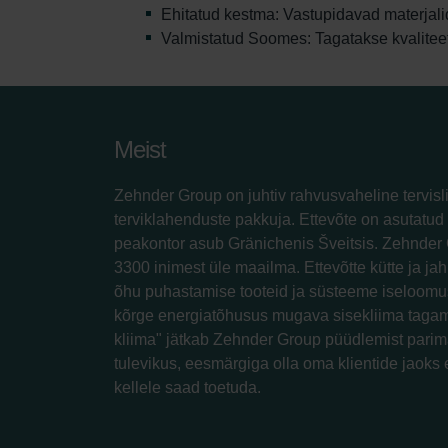
Ehitatud kestma: Vastupidavad materjali
Valmistatud Soomes: Tagatakse kvaliteet
Meist
Zehnder Group on juhtiv rahvusvaheline tervisl
terviklahenduste pakkuja. Ettevõte on asutatud 
peakontor asub Gränichenis Šveitsis. Zehnder 
3300 inimest üle maailma. Ettevõtte kütte ja jah
õhu puhastamise tooteid ja süsteeme iseloomus
kõrge energiatõhusus mugava sisekliima tagam
kliima" jätkab Zehnder Group püüdlemist parim
tulevikus, eesmärgiga olla oma klientide jaoks 
kellele saad toetuda.