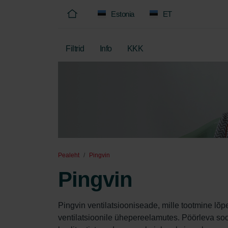
Estonia
ET
Filtrid
Info
KKK
Pealeht
Pingvin
Pingvin
Pingvin ventilatsiooniseade, mille tootmine lõp
ventilatsioonile ühepereelamutes. Pöörleva soo