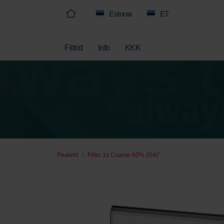
Estonia
ET
Filtrid
Info
KKK
Pealeht
Filter 1x Coarse 60% (G4)”