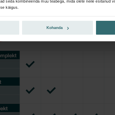
ivad seda kombineerida muu teabega, mida olete neile esitanud 
se käigus.
Kohanda