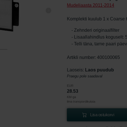
Mudeliaasta 2011-2014
Komplekti kuulub 1 x Coarse 6
- Zehnderi originaalfilter
- Lisaallahindlus koguselt:
- Telli täna, tarne paari päe
Artikli number: 400100065
Laoseis:
Laos puudub
Praegu pole saadaval
EUR
28.53
KM-ga
ilma transpordikuluta
Lisa ostukorvi