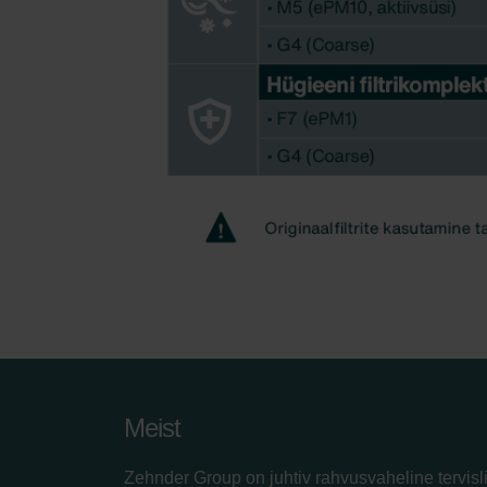
Meist
Zehnder Group on juhtiv rahvusvaheline tervisl