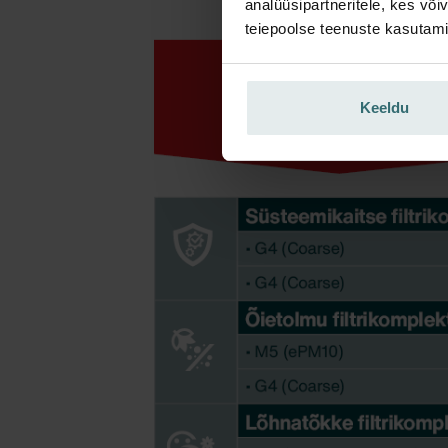
analüüsipartneritele, kes võ
teiepoolse teenuste kasutami
Keeldu