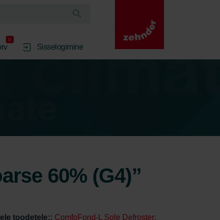
0
rv
Sisselogimine
oarse 60% (G4)”
tele toodetele::
ComfoFond-L Sole Defroster: