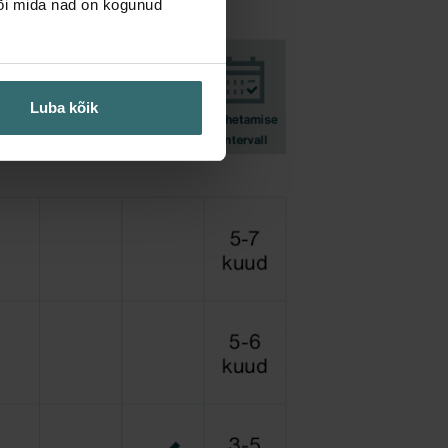
või mida nad on kogunud
Luba kõik