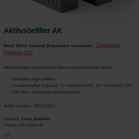
Aktiivsöefilter AK
ComfoWell
Need filtrid sobivad järgmistele toodetele::
Filterbox 420
Aktiivsöefilter ebameeldiva lõhna eemaldamiseks õhust.
- Zehnderi originaalfilter
- Lisaallahindlus koguselt: 5+ komplekti 5%, 10+ komplekti 10%.
- Telli täna, tarne paari päeva pärast
Artikli number: 990323652
Laoseis:
Laos puudub
Praegu pole saadaval
EUR