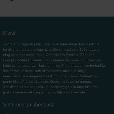
Meist
Zehnder Group on juhtiv rahvusvaheline tervisliku sisekliima
terviklahenduste pakkuja. Ettevõte on asutatud 1895. aastal
ning selle peakontor asub Gränichenis Šveitsis. Zehnder
Groupis töötab ligikaudu 3300 inimest üle maailma. Ettevõtte
kütte ja jahutuse, ventilatsiooni ning õhu puhastamise tooteid ja
süsteeme iseloomustab silmapaistev disain ja kõrge
energiatõhusus mugava sisekliima tagamiseks. Motoga "Alati
parim kliima" jätkab Zehnder Group püüdlemist parima
sisekliima poole ka tulevikus, eesmärgiga olla oma klientide
jaoks esimene valik ja partner, kellele saad toetuda.
Võta meiega ühendust