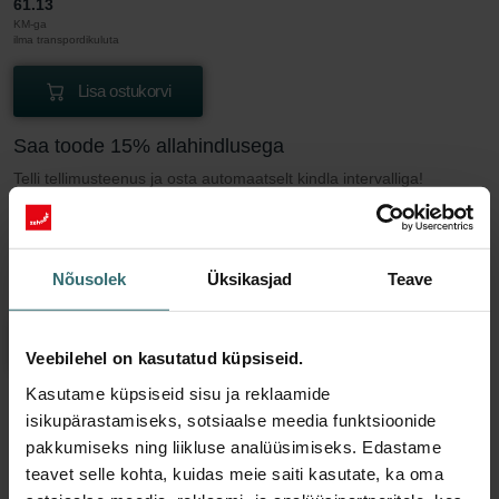
61.13
KM-ga
ilma transpordikuluta
Lisa ostukorvi
Saa toode 15% allahindlusega
Telli tellimusteenus ja osta automaatselt kindla intervalliga!
(Pakkumine eraklientidele)
EUR
51.96
61.13
Nõusolek
Üksikasjad
Teave
KM-ga
ilma transpordikuluta
Osta tellimusteenus
Veebilehel on kasutatud küpsiseid.
Kasutame küpsiseid sisu ja reklaamide
isikupärastamiseks, sotsiaalse meedia funktsioonide
Rohkem infot meie Aktiivsöefilter AK kohta
pakkumiseks ning liikluse analüüsimiseks. Edastame
teavet selle kohta, kuidas meie saiti kasutate, ka oma
Aktiivsöefilter ebameeldiva lõhna eemaldamiseks õhust.