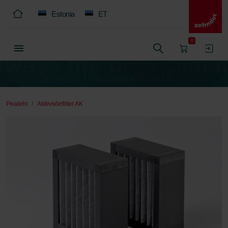
Estonia
ET
0
Pealeht
Aktiivsöefilter AK