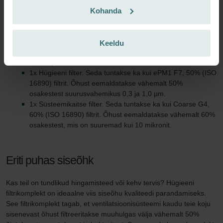
Pärast seda perioodi on filtrid juba täitunud ja peaksite need välja
Kohanda
vahetama.
Tehniline informatsioon
Keeldu
Selles filtrikomplektis sisaldub:
1x Hügieeni filter. Seda tuntakse ka kui ePM1 F7, 50% (ISO
16890) filtrit. Õhust eemaldatakse vähemalt 50%
osakestest suurusvahemikus 0,3 ja 1,0 µm.
1x Süsteemikaitse filter. Seda tuntakse ka kui Coarse G4,
60% (ISO 16890) filtrit. Õhust eemaldatakse vähemalt 60%
osakestest, mis on suuremad kui 10 mikronit.
Eriti puhas siseõhk
Kas teil on tundlikud hingamisteed või kehv tervis? Hügieeni
filtrikomplekt on ideaalne viis siseõhu kvaliteedi parandamiseks.
See filtrikomplekt tagab, et ventilatsioonisüsteemi kaudu teie koju
sisenevast õhust filtreeritakse muuhulgas välja vähemalt 50%