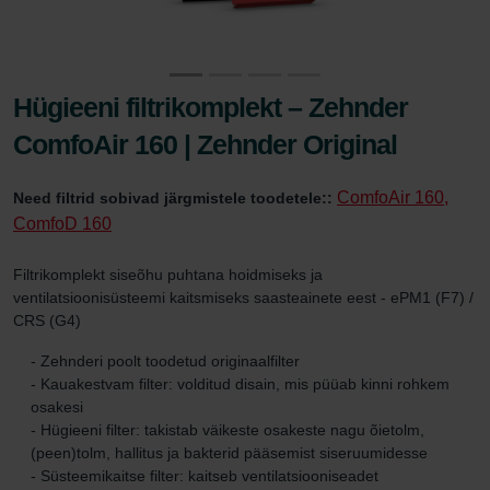
Hügieeni filtrikomplekt – Zehnder
ComfoAir 160 | Zehnder Original
ComfoAir 160,
Need filtrid sobivad järgmistele toodetele::
ComfoD 160
Filtrikomplekt siseõhu puhtana hoidmiseks ja
ventilatsioonisüsteemi kaitsmiseks saasteainete eest - ePM1 (F7) /
CRS (G4)
- Zehnderi poolt toodetud originaalfilter
- Kauakestvam filter: volditud disain, mis püüab kinni rohkem
osakesi
- Hügieeni filter: takistab väikeste osakeste nagu õietolm,
(peen)tolm, hallitus ja bakterid pääsemist siseruumidesse
- Süsteemikaitse filter: kaitseb ventilatsiooniseadet