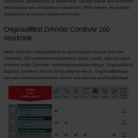
õietolmust, peentolmust ja bakteritest. Samas pakub see komplekt
head kaitset teie ventilatsiooniseadmele. Kõik selleks, et saaksite
lõõgastuda ja nautida hügieenilist kodu.
Originaalfiltrid Zehnder ComfoAir 160
seadmele
Need Zehnderi originaalfiltrid on spetsiaalselt loodud Zehnder
ComfoAir 160 ventilatsiooniseadmete jaoks. Lisaks sobivad need
mitmete teiste Zehnderi ventilatsioonisüsteemidega. Originaalfiltrid
tagavad süsteemi tõhusa töö ja pikema eluea. Originaalfiltritega
kasutab ventilatsiooniseade vähem energiat kui analoogfiltritega.