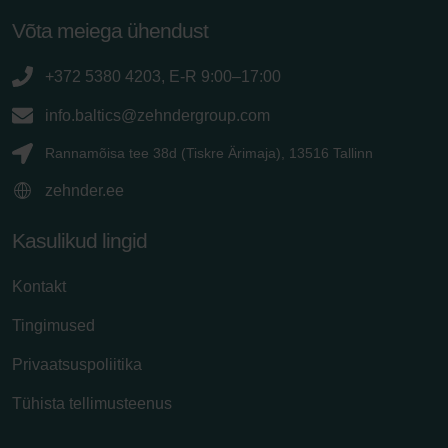
Võta meiega ühendust
+372 5380 4203, E-R 9:00–17:00
info.baltics@zehndergroup.com
Rannamõisa tee 38d (Tiskre Ärimaja), 13516 Tallinn
zehnder.ee
Kasulikud lingid
Kontakt
Tingimused
Privaatsuspoliitika
Tühista tellimusteenus