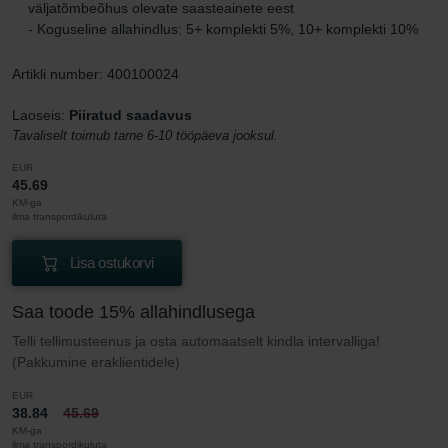
väljatõmbeõhus olevate saasteainete eest
- Koguseline allahindlus: 5+ komplekti 5%, 10+ komplekti 10%
Artikli number: 400100024
Laoseis:
Piiratud saadavus
Tavaliselt toimub tarne 6-10 tööpäeva jooksul.
EUR
45.69
KM-ga
ilma transpordikuluta
Lisa ostukorvi
Saa toode 15% allahindlusega
Telli tellimusteenus ja osta automaatselt kindla intervalliga!
(Pakkumine eraklientidele)
EUR
38.84
45.69
KM-ga
ilma transpordikuluta