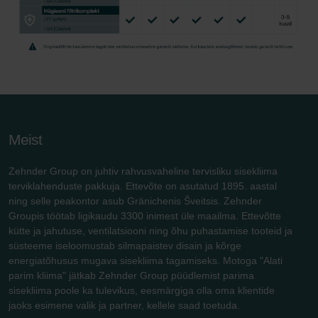
Meist
Zehnder Group on juhtiv rahvusvaheline tervisliku sisekliima
terviklahenduste pakkuja. Ettevõte on asutatud 1895. aastal
ning selle peakontor asub Gränichenis Šveitsis. Zehnder
Groupis töötab ligikaudu 3300 inimest üle maailma. Ettevõtte
kütte ja jahutuse, ventilatsiooni ning õhu puhastamise tooteid ja
süsteeme iseloomustab silmapaistev disain ja kõrge
energiatõhusus mugava sisekliima tagamiseks. Motoga "Alati
parim kliima" jätkab Zehnder Group püüdlemist parima
sisekliima poole ka tulevikus, eesmärgiga olla oma klientide
jaoks esimene valik ja partner, kellele saad toetuda.