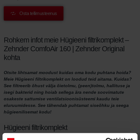
Osta tellimusteenus
Rohkem infot meie Hügieeni filtrikomplekt –
Zehnder ComfoAir 160 | Zehnder Original
kohta
Otsite lihtsamat moodust kuidas oma kodu puhtana hoida?
Meie Hügieeni filtrikomplekt on loodud teid aitama. Kuidas?
See filtreerib õhust välja õietolmu, (peen)tolmu, hallituse ja
isegi bakterid ning hoiab sellega ära nende soovimatute
osakeste sattumise ventilatsioonisüsteemi kaudu teie
eluruumidesse. See tähendab puhtamat siseõhku ja seega
hügieenilisemat kodu!
Hügieeni filtrikomplekt