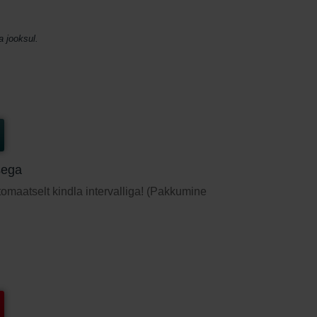
a jooksul.
sega
utomaatselt kindla intervalliga! (Pakkumine