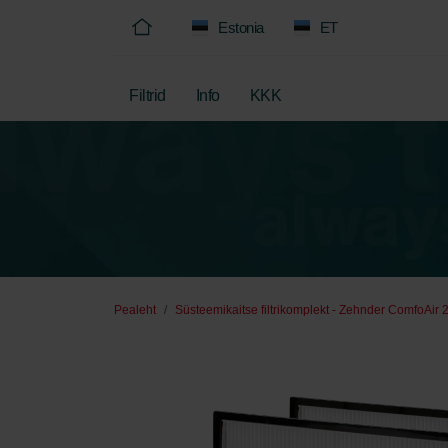
Estonia
ET
Filtrid
Info
KKK
Pealeht
Süsteemikaitse filtrikomplekt - Zehnder ComfoAir 