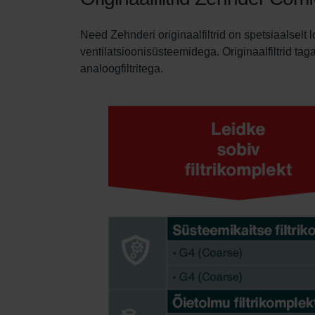
Need Zehnderi originaalfiltrid on spetsiaalsel
ventilatsioonisüsteemidega. Originaalfiltrid ta
analoogfiltritega.