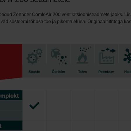
t loodud Zehnder ComfoAir 200 ventilatsiooniseadmete jaoks. Li
gavad süsteemi tõhusa töö ja pikema eluea. Originaalfiltritega k