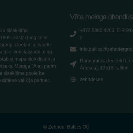
Võta meiega ühendus
iku sisekliima
+372 5380 4203, E-R 9:
1895. aastal ning selle
0
Groupis töötab ligikaudu
info.baltics@zehndergro
utuse, ventilatsiooni ning
tab silmapaistev disain ja
Rannamõisa tee 38d (Tis
iseks. Motoga "Alati parim
Ärimaja), 13516 Tallinn
a sisekliima poole ka
zehnder.ee
esimene valik ja partner,
© Zehnder Baltics OÜ