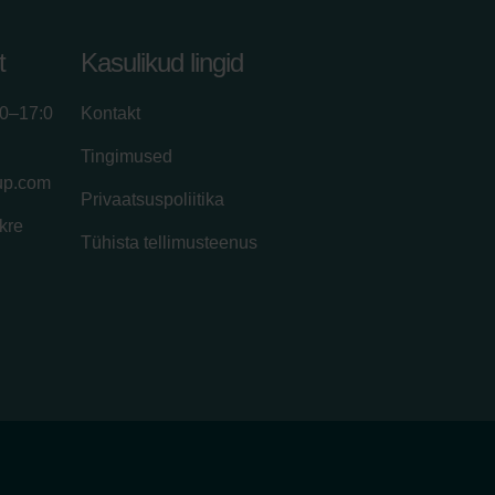
t
Kasulikud lingid
00–17:0
Kontakt
Tingimused
up.com
Privaatsuspoliitika
kre
Tühista tellimusteenus