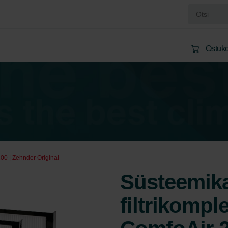
Ostuko
200 | Zehnder Original
Süsteemika
filtrikompl