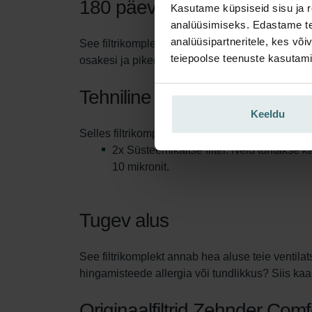
180 päeva kaitset
Kasutame küpsiseid sisu ja r
analüüsimiseks. Edastame tea
analüüsipartneritele, kes võ
See filtrikomplekt kaitseb teid ja teie ventila
teiepoolse teenuste kasutami
osakesi ja pikendades filtri eluiga. Pärast seda
Tehniline informatsioon
Keeldu
Selles filtrikomplektis sisaldub:
2x Süsteemikaitse filter. Neid tuntakse
10 mikronit.
Tugev alus
See filtrikomplekt annab hea aluse teie ventila
hingamisteede allergia või tundlikkus? Siis kaalu
Originaalfiltrid Zehnder Co