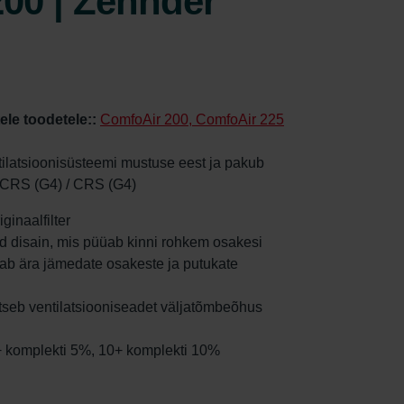
00 | Zehnder
tele toodetele::
ComfoAir 200, ComfoAir 225
ntilatsioonisüsteemi mustuse eest ja pakub
 CRS (G4) / CRS (G4)
ginaalfilter
tud disain, mis püüab kinni rohkem osakesi
oiab ära jämedate osakeste ja putukate
aitseb ventilatsiooniseadet väljatõmbeõhus
5+ komplekti 5%, 10+ komplekti 10%