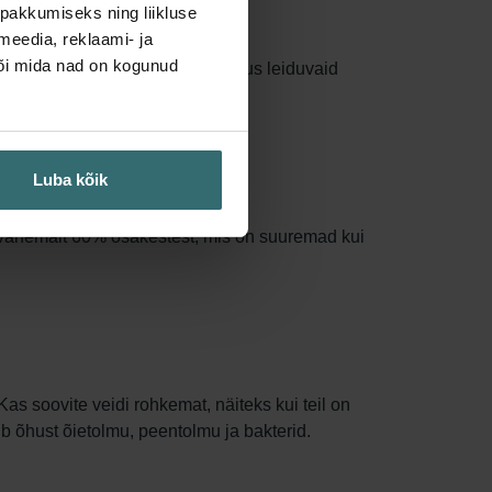
pakkumiseks ning liikluse
meedia, reklaami- ja
või mida nad on kogunud
i pindala, püüdes kinni rohkem õhus leiduvaid
.
Luba kõik
e vähemalt 60% osakestest, mis on suuremad kui
as soovite veidi rohkemat, näiteks kui teil on
rib õhust õietolmu, peentolmu ja bakterid.