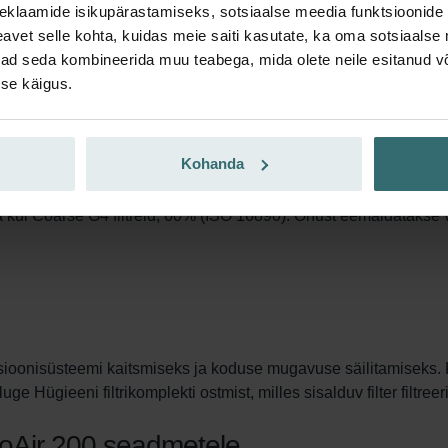
eklaamide isikupärastamiseks, sotsiaalse meedia funktsioonide 
vet selle kohta, kuidas meie saiti kasutate, ka oma sotsiaalse 
ivad seda kombineerida muu teabega, mida olete neile esitanud 
tsioonisüsteemi umbes 180 päeva. Volditud disain suurendab filtr
se käigus.
 perioodi on filtrid juba täitunud ja peaksite need välja vahetama
Kohanda
 ka kui Coarse G4 filtreid, 60% (ISO 16890). Õhust eemaldataks
tsioonisüsteemi kaitsmiseks ja koduse mugavuse säilitamiseks. K
ge Hügieeni filtrikomplekti ostmist, milles sisalduv filter filtree
mfoAir 200 seadmetele