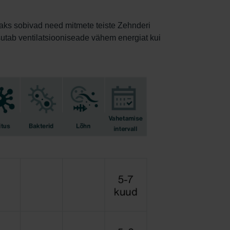
saks sobivad need mitmete teiste Zehnderi
asutab ventilatsiooniseade vähem energiat kui