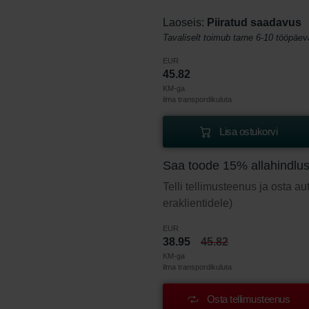
Laoseis:
Piiratud saadavus
Tavaliselt toimub tarne 6-10 tööpäev
EUR
45.82
KM-ga
ilma transpordikuluta
Lisa ostukorvi
Saa toode 15% allahindlu
Telli tellimusteenus ja osta a
eraklientidele)
EUR
38.95
45.82
KM-ga
ilma transpordikuluta
Osta tellimusteenus