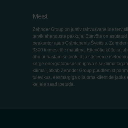
Meist
Zehnder Group on juhtiv rahvusvaheline tervisl
terviklahenduste pakkuja. Ettevõte on asutatud 
peakontor asub Gränichenis Šveitsis. Zehnder 
3300 inimest üle maailma. Ettevõtte kütte ja jah
õhu puhastamise tooteid ja süsteeme iseloomus
kõrge energiatõhusus mugava sisekliima tagam
kliima" jätkab Zehnder Group püüdlemist parim
tulevikus, eesmärgiga olla oma klientide jaoks 
kellele saad toetuda.