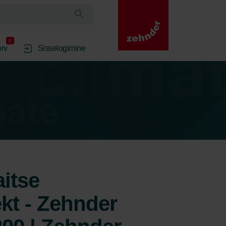
0
rv
Sisselogimine
itse
ekt - Zehnder