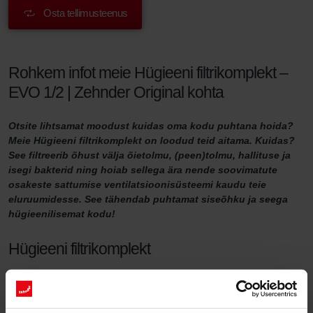
Osta tellimusteenus
Rohkem infot meie Hügieeni filtrikomplekt –
EVO 1/2 | Zehnder Original kohta
Otsite lihtsamat moodust kuidas oma kodu puhtana hoida?
Meie Hügieeni filtrikomplekt on loodud teid aitama. Kuidas?
See filtreerib õhust välja õietolmu, (peen)tolmu, hallituse ja
isegi bakterid ning hoiab sellega ära nende soovimatute
osakeste sattumise ventilatsioonisüsteemi kaudu teie
eluruumidesse. See tähendab puhtamat siseõhku ja seega
hügieenilisemat kodu!
Hügieeni filtrikomplekt
Kas soovite kindel olla, et teie kodu on piisavalt ventileeritud ja
eluruumidesse jõuab puhas õhk? Siis on oluline oma
ventilatsioonisüsteemi korralikult hooldada. Üks võimalus seda