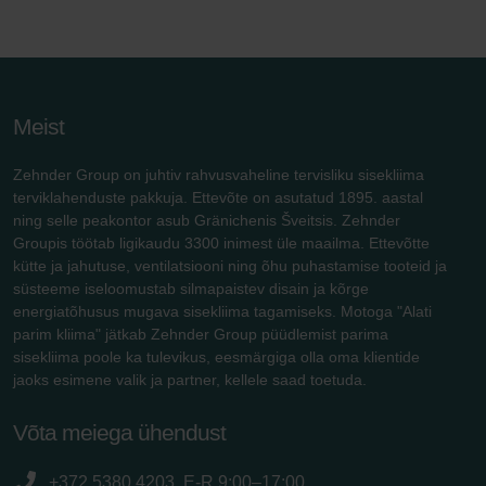
Meist
Zehnder Group on juhtiv rahvusvaheline tervisliku sisekliima
terviklahenduste pakkuja. Ettevõte on asutatud 1895. aastal
ning selle peakontor asub Gränichenis Šveitsis. Zehnder
Groupis töötab ligikaudu 3300 inimest üle maailma. Ettevõtte
kütte ja jahutuse, ventilatsiooni ning õhu puhastamise tooteid ja
süsteeme iseloomustab silmapaistev disain ja kõrge
energiatõhusus mugava sisekliima tagamiseks. Motoga "Alati
parim kliima" jätkab Zehnder Group püüdlemist parima
sisekliima poole ka tulevikus, eesmärgiga olla oma klientide
jaoks esimene valik ja partner, kellele saad toetuda.
Võta meiega ühendust
+372 5380 4203, E-R 9:00–17:00