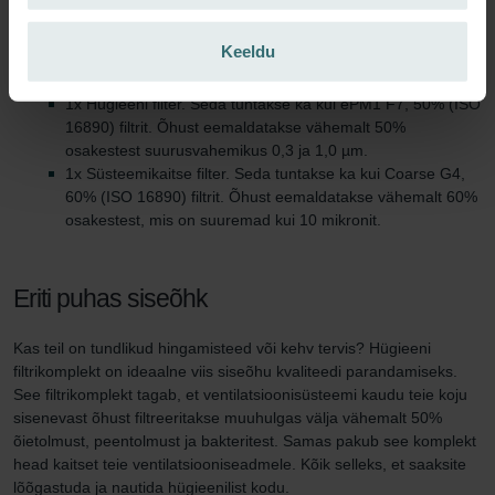
Tehniline informatsioon
Keeldu
Selles filtrikomplektis sisaldub:
1x Hügieeni filter. Seda tuntakse ka kui ePM1 F7, 50% (ISO
16890) filtrit. Õhust eemaldatakse vähemalt 50%
osakestest suurusvahemikus 0,3 ja 1,0 µm.
1x Süsteemikaitse filter. Seda tuntakse ka kui Coarse G4,
60% (ISO 16890) filtrit. Õhust eemaldatakse vähemalt 60%
osakestest, mis on suuremad kui 10 mikronit.
Eriti puhas siseõhk
Kas teil on tundlikud hingamisteed või kehv tervis? Hügieeni
filtrikomplekt on ideaalne viis siseõhu kvaliteedi parandamiseks.
See filtrikomplekt tagab, et ventilatsioonisüsteemi kaudu teie koju
sisenevast õhust filtreeritakse muuhulgas välja vähemalt 50%
õietolmust, peentolmust ja bakteritest. Samas pakub see komplekt
head kaitset teie ventilatsiooniseadmele. Kõik selleks, et saaksite
lõõgastuda ja nautida hügieenilist kodu.