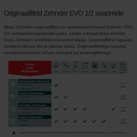
Originaalfiltrid Zehnder EVO 1/2 seadmele
Need Zehnderi originaalfiltrid on spetsiaalselt loodud Zehnder EVO
1/2 ventilatsiooniseadmete jaoks. Lisaks sobivad need mitmete
teiste Zehnderi ventilatsioonisüsteemidega. Originaalfiltrid tagavad
süsteemi tõhusa töö ja pikema eluea. Originaalfiltritega kasutab
ventilatsiooniseade vähem energiat kui analoogfiltritega.