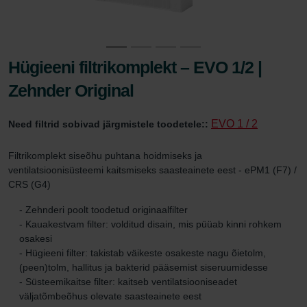
Hügieeni filtrikomplekt – EVO 1/2 |
Zehnder Original
EVO 1 / 2
Need filtrid sobivad järgmistele toodetele::
Filtrikomplekt siseõhu puhtana hoidmiseks ja
ventilatsioonisüsteemi kaitsmiseks saasteainete eest - ePM1 (F7) /
CRS (G4)
- Zehnderi poolt toodetud originaalfilter
- Kauakestvam filter: volditud disain, mis püüab kinni rohkem
osakesi
- Hügieeni filter: takistab väikeste osakeste nagu õietolm,
(peen)tolm, hallitus ja bakterid pääsemist siseruumidesse
- Süsteemikaitse filter: kaitseb ventilatsiooniseadet
väljatõmbeõhus olevate saasteainete eest