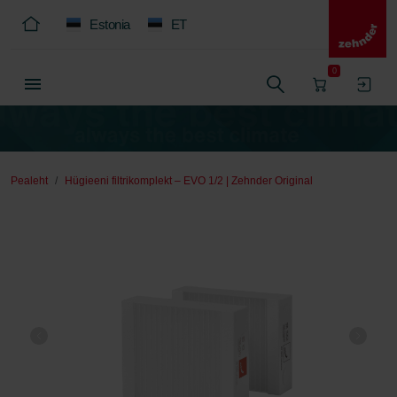
Estonia
ET
0
Pealeht
Hügieeni filtrikomplekt – EVO 1/2 | Zehnder Original