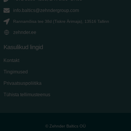
info.baltics@zehndergroup.com
Rannamõisa tee 38d (Tiskre Ärimaja), 13516 Tallinn
zehnder.ee
Kasulikud lingid
Kontakt
Tingimused
Privaatsuspoliitika
Tühista tellimusteenus
© Zehnder Baltics OÜ