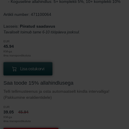
- Koguseline allahindlus: 5+ komplekti 5%, 10+ komplekti 10%
Artikli number: 471100064
Laoseis:
Piiratud saadavus
Tavaliselt toimub tarne 6-10 tööpäeva jooksul.
EUR
45.94
KM-ga
ilma transpordikuluta
Lisa ostukorvi
Saa toode 15% allahindlusega
Telli tellimusteenus ja osta automaatselt kindla intervalliga!
(Pakkumine eraklientidele)
EUR
39.05
45.94
KM-ga
ilma transpordikuluta