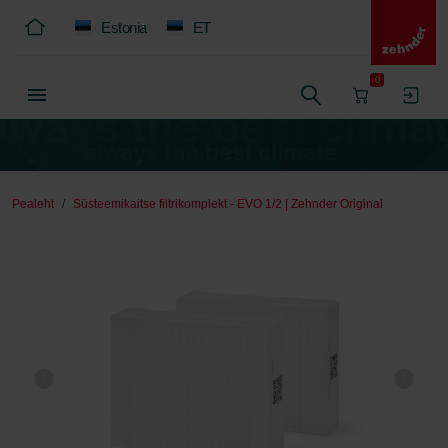
Estonia
ET
0
Pealeht
Süsteemikaitse filtrikomplekt - EVO 1/2 | Zehnder Original