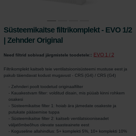
Süsteemikaitse filtrikomplekt - EVO 1/2
| Zehnder Original
EVO 1 / 2
Need filtrid sobivad järgmistele toodetele::
Filtrikomplekt kaitseb teie ventilatsioonisüsteemi mustuse eest ja
pakub täiendavat kodust mugavust - CRS (G4) / CRS (G4)
- Zehnderi poolt toodetud originaalfilter
- Kauakestvam filter: volditud disain, mis püüab kinni rohkem
osakesi
- Süsteemikaitse filter 1: hoiab ära jämedate osakeste ja
putukate pääsemise tuppa
- Süsteemikaitse filter 2: kaitseb ventilatsiooniseadet
väljatõmbeõhus olevate saasteainete eest
- Koguseline allahindlus: 5+ komplekti 5%, 10+ komplekti 10%