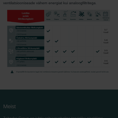
ventilatsiooniseade vähem energiat kui analoogfiltritega.
Meist
Zehnder Group on juhtiv rahvusvaheline tervisliku sisekliima