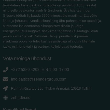
terviklahenduste pakkuja. Ettevõte on asutatud 1895. aastal
ning selle peakontor asub Gränichenis Šveitsis. Zehnder
Groupis töötab ligikaudu 3300 inimest üle maailma. Ettevõtte
kütte ja jahutuse, ventilatsiooni ning õhu puhastamise tooteid ja
süsteeme iseloomustab silmapaistev disain ja kõrge
energiatõhusus mugava sisekliima tagamiseks. Motoga "Alati
parim kliima" jätkab Zehnder Group püüdlemist parima
sisekliima poole ka tulevikus, eesmärgiga olla oma klientide
jaoks esimene valik ja partner, kellele saad toetuda.
Võta meiega ühendust
+372 5380 4203, E-R 9:00–17:00
info.baltics@zehndergroup.com
Rannamõisa tee 38d (Tiskre Ärimaja), 13516 Tallinn
zehnder.ee
Kasulikud lingid