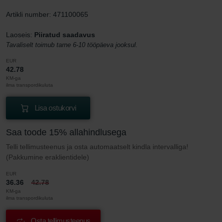
Artikli number: 471100065
Laoseis:
Piiratud saadavus
Tavaliselt toimub tarne 6-10 tööpäeva jooksul.
EUR
42.78
KM-ga
ilma transpordikuluta
Lisa ostukorvi
Saa toode 15% allahindlusega
Telli tellimusteenus ja osta automaatselt kindla intervalliga!
(Pakkumine eraklientidele)
EUR
36.36
42.78
KM-ga
ilma transpordikuluta
Osta tellimusteenus