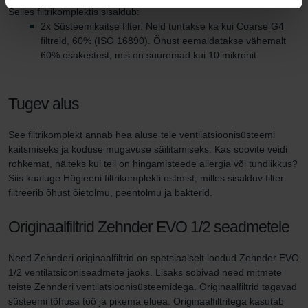
Selles filtrikomplektis sisaldub:
2x Süsteemikaitse filter. Neid tuntakse ka kui Coarse G4
filtreid, 60% (ISO 16890). Õhust eemaldatakse vähemalt
60% osakestest, mis on suuremad kui 10 mikronit.
Tugev alus
See filtrikomplekt annab hea aluse teie ventilatsioonisüsteemi
kaitsmiseks ja koduse mugavuse säilitamiseks. Kas soovite veidi
rohkemat, näiteks kui teil on hingamisteede allergia või tundlikkus?
Siis kaaluge Hügieeni filtrikomplekti ostmist, milles sisalduv filter
filtreerib õhust õietolmu, peentolmu ja bakterid.
Originaalfiltrid Zehnder EVO 1/2 seadmetele
Need Zehnderi originaalfiltrid on spetsiaalselt loodud Zehnder EVO
1/2 ventilatsiooniseadmete jaoks. Lisaks sobivad need mitmete
teiste Zehnderi ventilatsioonisüsteemidega. Originaalfiltrid tagavad
süsteemi tõhusa töö ja pikema eluea. Originaalfiltritega kasutab