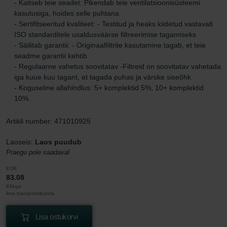
- Kaitseb teie seadet: Pikendab teie ventilatsioonisüsteemi
kasutusiga, hoides selle puhtana
- Sertifitseeritud kvaliteet: - Testitud ja heaks kiidetud vastavalt
ISO standarditele usaldusväärse filtreerimise tagamiseks
- Säilitab garantii: - Originaalfiltrite kasutamine tagab, et teie
seadme garantii kehtib
- Regulaarne vahetus soovitatav -Filtreid on soovitatav vahetada
iga kuue kuu tagant, et tagada puhas ja värske siseõhk.
- Koguseline allahindlus: 5+ komplektid 5%, 10+ komplektid
10%.
Artikli number: 471010925
Laoseis:
Laos puudub
Praegu pole saadaval
EUR
83.08
KM-ga
ilma transpordikuluta
Lisa ostukorvi