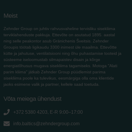
Meist
Zehnder Group on juhtiv rahvusvaheline tervisliku sisekliima
terviklahenduste pakkuja. Ettevõte on asutatud 1895. aastal
ning selle peakontor asub Gränichenis Šveitsis. Zehnder
Groupis töötab ligikaudu 3300 inimest üle maailma. Ettevõtte
kütte ja jahutuse, ventilatsiooni ning õhu puhastamise tooteid ja
süsteeme iseloomustab silmapaistev disain ja kõrge
energiatõhusus mugava sisekliima tagamiseks. Motoga "Alati
parim kliima" jätkab Zehnder Group püüdlemist parima
sisekliima poole ka tulevikus, eesmärgiga olla oma klientide
jaoks esimene valik ja partner, kellele saad toetuda.
Võta meiega ühendust
+372 5380 4203, E-R 9:00–17:00
info.baltics@zehndergroup.com