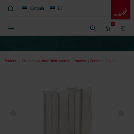
Estonia
ET
0
Pealeht
Õietolmuvastane filtrikomplekt - Pandion | Zehnder Original