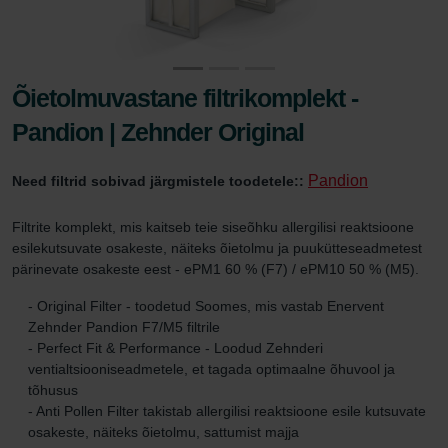
Õietolmuvastane filtrikomplekt -
Pandion | Zehnder Original
Pandion
Need filtrid sobivad järgmistele toodetele::
Filtrite komplekt, mis kaitseb teie siseõhku allergilisi reaktsioone
esilekutsuvate osakeste, näiteks õietolmu ja puukütteseadmetest
pärinevate osakeste eest - ePM1 60 % (F7) / ePM10 50 % (M5).
- Original Filter - toodetud Soomes, mis vastab Enervent
Zehnder Pandion F7/M5 filtrile
- Perfect Fit & Performance - Loodud Zehnderi
ventialtsiooniseadmetele, et tagada optimaalne õhuvool ja
tõhusus
- Anti Pollen Filter takistab allergilisi reaktsioone esile kutsuvate
osakeste, näiteks õietolmu, sattumist majja