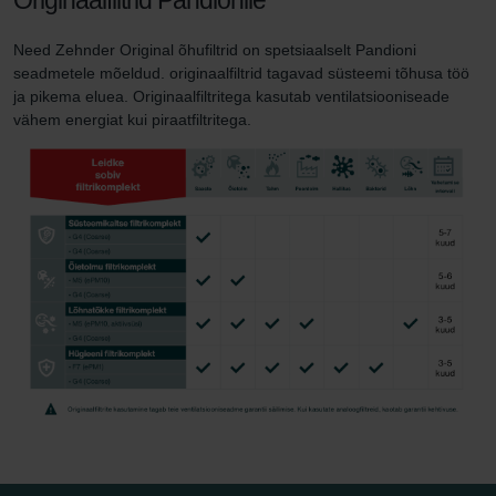
Need Zehnder Original õhufiltrid on spetsiaalselt Pandioni
seadmetele mõeldud. originaalfiltrid tagavad süsteemi tõhusa töö
ja pikema eluea. Originaalfiltritega kasutab ventilatsiooniseade
vähem energiat kui piraatfiltritega.