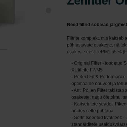
Zehnder Or
Need filtrid sobivad järgmis
Filtrite komplekt, mis kaitseb 
põhjustavate osakeste, näitek
osakeste eest - ePM1 55 % (F
- Original Filter - toodetu
XL filtrile F7/M5
- Perfect Fit & Performanc
optimaalne õhuvool ja tõhu
- Anti Pollen Filter takistab
osakeste, nagu õietolmu, sa
- Kaitseb teie seadet: Pike
hoides selle puhtana
- Sertifitseeritud kvaliteet: 
standarditele usaldusväärse