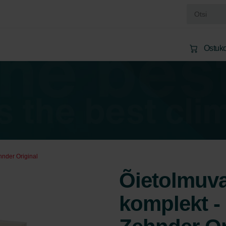
Ostuko
ehnder Original
Õietolmuvas
komplekt - 