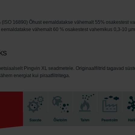
5% (ISO 16890) Õhust eemaldatakse vähemalt 55% osakestest va
 eemaldatakse vähemalt 60 % osakestest vahemikus 0,3-10 µm
oks
etsiaalselt Pingvin XL seadmetele. Originaalfiltrid tagavad süs
ähem energiat kui piraatfiltritega.