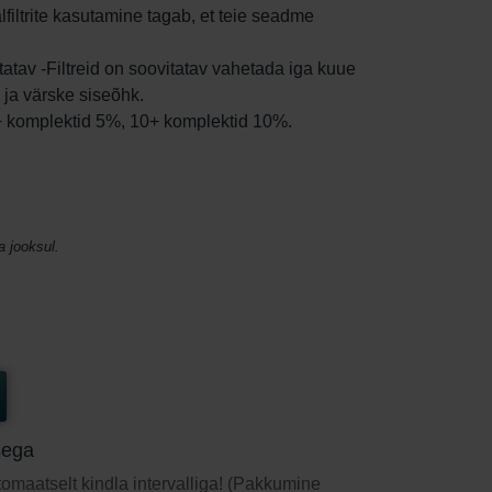
aalfiltrite kasutamine tagab, et teie seadme
atav -Filtreid on soovitatav vahetada iga kuue
 ja värske siseõhk.
5+ komplektid 5%, 10+ komplektid 10%.
a jooksul.
sega
utomaatselt kindla intervalliga! (Pakkumine