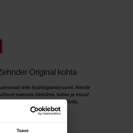
 Zehnder Original kohta
id annavad teile lisahingamisruumi. Nende
isõhust vaevata õietolmu, tolmu ja muud
kodus vabalt hingata ja lõõgastuda,
Teave