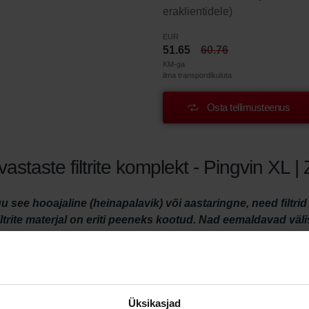
eraklientidele)
EUR
51.65
60.76
KM-ga
ilma transpordikuluta
Osta tellimusteenus
staste filtrite komplekt - Pingvin XL |
u see hooajaline (heinapalavik) või aastaringne, need filtr
ltrite materjal on eriti peeneks kootud. Nad eemaldavad väl
nne kui õhk jõuab teie eluruumidesse. See võimaldab teil 
Üksikasjad