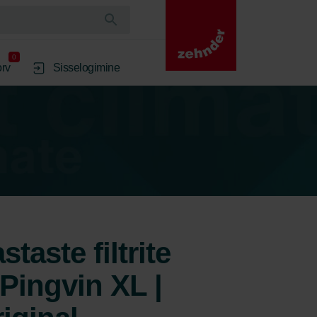
0
rv
Sisselogimine
taste filtrite
Pingvin XL |