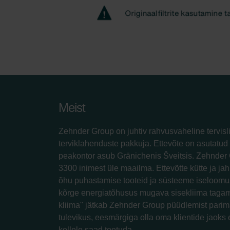
Meist
Zehnder Group on juhtiv rahvusvaheline tervisl
terviklahenduste pakkuja. Ettevõte on asutatud 
peakontor asub Gränichenis Šveitsis. Zehnder 
3300 inimest üle maailma. Ettevõtte kütte ja jah
õhu puhastamise tooteid ja süsteeme iseloomus
kõrge energiatõhusus mugava sisekliima tagam
kliima" jätkab Zehnder Group püüdlemist parim
tulevikus, eesmärgiga olla oma klientide jaoks 
kellele saad toetuda.