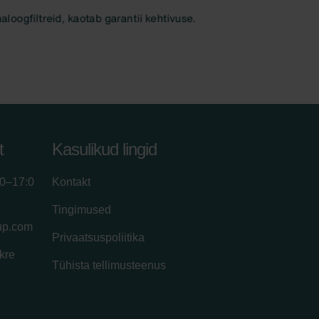
t
Kasulikud lingid
00–17:0
Kontakt
Tingimused
up.com
Privaatsuspoliitika
kre
Tühista tellimusteenus