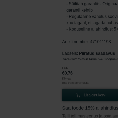
- Säilitab garantii: - Origin
garantii kehtib
- Regulaarne vahetus soovit
kuu tagant, et tagada puhas
- Koguseline allahindlus: 
Artikli number: 471011193
Laoseis:
Piiratud saadavus
Tavaliselt toimub tarne 6-10 tööpäev
EUR
60.76
KM-ga
ilma transpordikuluta
Lisa ostukorvi
Saa toode 15% allahindlu
Telli tellimusteenus ja osta a