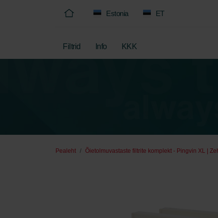
Estonia
ET
Filtrid
Info
KKK
Pealeht
Õietolmuvastaste filtrite komplekt - Pingvin XL | Z