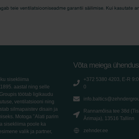
Võta meiega ühendus
iku sisekliima
+372 5380 4203, E-R 9:
1895. aastal ning selle
0
Groupis töötab ligikaudu
info.baltics@zehndergro
utuse, ventilatsiooni ning
tab silmapaistev disain ja
Rannamõisa tee 38d (Tis
iseks. Motoga "Alati parim
Ärimaja), 13516 Tallinn
a sisekliima poole ka
zehnder.ee
esimene valik ja partner,