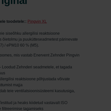
iginal
tele toodetele::
Pingvin XL
teie siseõhku allergilisi reaktsioone
s õietolmu ja puukütteseadmetest pärinevate
7) / ePM10 60 % (M5).
d Soomes, mis vastab Enervent Zehnder Pingvin
e - Loodud Zehnderi seadmetele, et tagada
sus
 allergilisi reaktsioone põhjustada võivate
ttumist majja
ndab teie ventilatsioonisüsteemi kasutusiga,
- Testitud ja heaks kiidetud vastavalt ISO
 filtreerimise tagamiseks