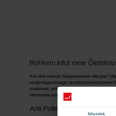
Rohkem infot meie Õietolmuva
Kas teid vaevab hingamisteede allergia? Olg
soojustagastusega ventilatsioonisüsteemi fi
osakesed, mis panevad teie nina sügelema, e
olenemata aastaajast.
Anti Pollen Filter Set
Nõusolek