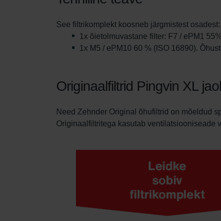
See filtrikomplekt koosneb järgmistest osadest:
1x õietolmuvastane filter: F7 / ePM1 5
1x M5 / ePM10 60 % (ISO 16890). Õhust
Originaalfiltrid Pingvin XL ja
Need Zehnder Original õhufiltrid on mõeldud sp
Originaalfiltritega kasutab ventilatsiooniseade v