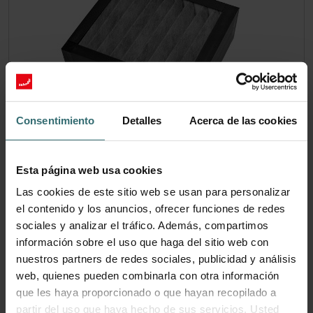
Consentimiento
Detalles
Acerca de las cookies
Esta página web usa cookies
Juego de filtros Fresh Scent –
Las cookies de este sitio web se usan para personalizar
ComfoWell Filterbox 220 | Zehnder
el contenido y los anuncios, ofrecer funciones de redes
Original
sociales y analizar el tráfico. Además, compartimos
información sobre el uso que haga del sitio web con
Filtro para proteger el aire interior contra olores y polvo no
nuestros partners de redes sociales, publicidad y análisis
deseados - 1x ePM10 (M5)
web, quienes pueden combinarla con otra información
Número de catalogo: 990323602
que les haya proporcionado o que hayan recopilado a
ComfoWell 220
Este producto se encuentra en:
partir del uso que haya hecho de sus servicios. Usted