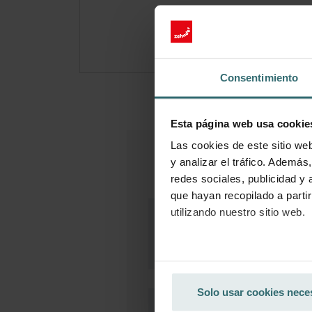
(Ofer
Consentimiento
Esta página web usa cookie
Las cookies de este sitio we
y analizar el tráfico. Ademá
redes sociales, publicidad y
que hayan recopilado a parti
utilizando nuestro sitio web.
Datenschutzerklärung der Zeh
Zehnder Group AG: Data Priva
Solo usar cookies nece
Zehnder Group België nv/sa: Dé