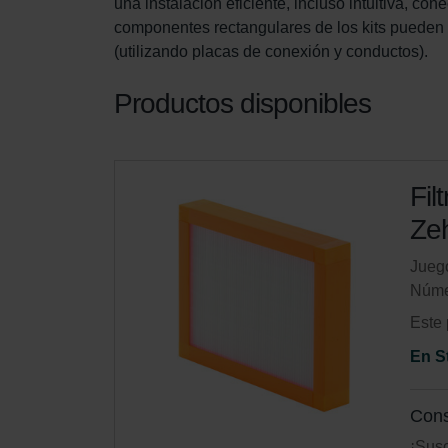
una instalación eficiente, incluso intuitiva, c
componentes rectangulares de los kits pueden c
(utilizando placas de conexión y conductos).
Productos disponibles
Fil
Zeh
Juego
Núme
Este 
En S
Cons
¡Susc