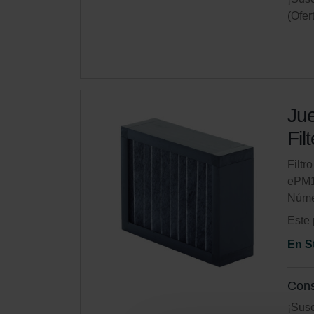
(Ofer
Jue
Fil
Filtr
ePM1
Núme
Este 
En S
Cons
¡Susc