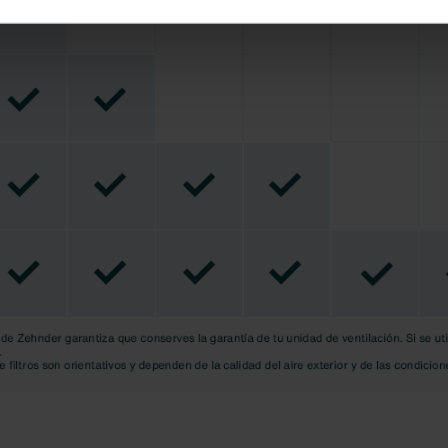
 s.r.o.: Zásady ochrany osobních údajů
tion des données
lítica de privacidad
ivacy
ndirme Sanayi ve Ticaret Limitet Şirketi: Web Sitesi Çerezleri
Privacyverklaringen
onal: Privacy Policy
atenschutz
świadczenie o ochronie danych Zehnder
ivacy Policy