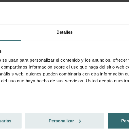
ta exclusiva para clientes particulares)
Detalles
s
b se usan para personalizar el contenido y los anuncios, ofrecer
s, compartimos información sobre el uso que haga del sitio web 
 análisis web, quienes pueden combinarla con otra información q
r del uso que haya hecho de sus servicios. Usted acepta nuestra
nder Group
cy
sarias
Personalizar
Per
clarations de confidentialité