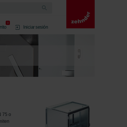
0
rito
Iniciar sesión
 75 o 
miten 