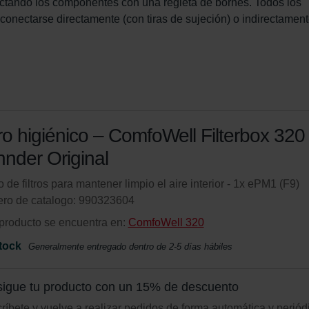
onectando los componentes con una regleta de bornes. Todos los 
onectarse directamente (con tiras de sujeción) o indirectament
tro higiénico – ComfoWell Filterbox 320 
nder Original
 de filtros para mantener limpio el aire interior - 1x ePM1 (F9)
ro de catalogo: 990323604
producto se encuentra en:
ComfoWell 320
tock
Generalmente entregado dentro de 2-5 días hábiles
igue tu producto con un 15% de descuento
ríbete y vuelve a realizar pedidos de forma automática y periód