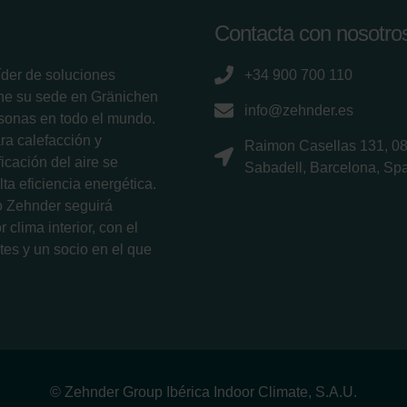
Contacta con nosotro
íder de soluciones
+34 900 700 110
ene su sede en Gränichen
info@zehnder.es
sonas en todo el mundo.
ra calefacción y
Raimon Casellas 131, 0
ficación del aire se
Sabadell, Barcelona, Sp
ta eficiencia energética.
po Zehnder seguirá
 clima interior, con el
tes y un socio en el que
© Zehnder Group Ibérica Indoor Climate, S.A.U.