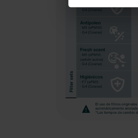
Zehnder Group Czech Republic
Zehnder Group France: Protec
Zehnder Group Ibérica SAU: Po
Zehnder Group Italia S.r.l.: Pr
Zehnder Group İç Mekan İklimle
Zehnder Group Nederland bv: 
Zehnder Group Sales Internati
Zehnder Group Schweiz AG: D
Zehnder Polska Sp. z o.o.: O
Zehnder Group UK Limited: Pr