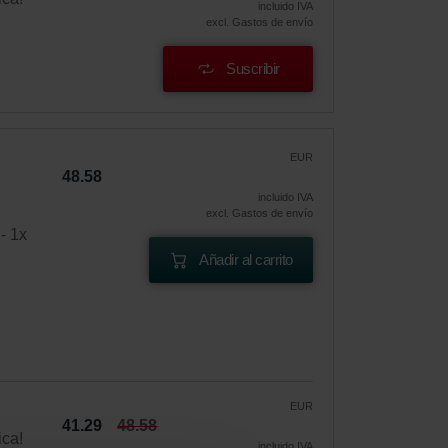
incluido IVA
excl. Gastos de envío
Suscribir
EUR
48.58
incluido IVA
excl. Gastos de envío
- 1x
Añadir al carrito
EUR
41.29
48.58
ica!
incluido IVA