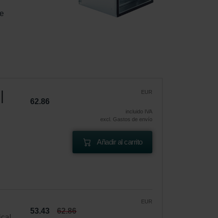
e 
|
EUR
62.86
incluido IVA
excl. Gastos de envío
Añadir al carrito
EUR
53.43
62.86
ica!