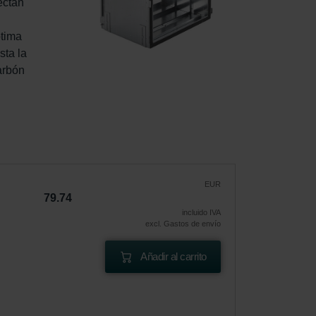
ectan 
 
tima 
sta la 
arbón 
EUR
79.74
incluido IVA
excl. Gastos de envío
Añadir al carrito