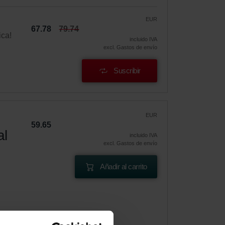
EUR
67.78
79.74
ica!
incluido IVA
excl. Gastos de envío
Suscribir
EUR
59.65
al
incluido IVA
excl. Gastos de envío
Añadir al carrito