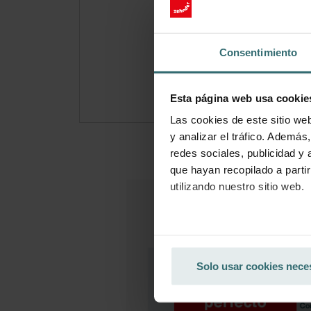
Cons
¡Susc
Consentimiento
(Ofer
Esta página web usa cookie
Las cookies de este sitio we
y analizar el tráfico. Ademá
redes sociales, publicidad y
que hayan recopilado a parti
utilizando nuestro sitio web.
Datenschutzerklärung der Zeh
Zehnder Group AG: Data Priva
Solo usar cookies nece
Zehnder Group België nv/sa: Dé
Zehnder Group Czech Republic
Zehnder Group France: Protec