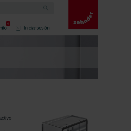
0
rito
Iniciar sesión
ctivo 