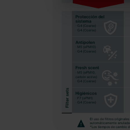
Zehnder Group Ibérica SAU: Po
Zehnder Group Italia S.r.l.: Pr
Zehnder Group İç Mekan İklimle
Zehnder Group Nederland bv: 
Zehnder Group Sales Internati
Zehnder Group Schweiz AG: D
Zehnder Polska Sp. z o.o.: O
Zehnder Group UK Limited: Pr