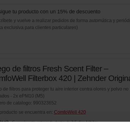
igue tu producto con un 15% de descuento
ríbete y vuelve a realizar pedidos de forma automática y periód
ta exclusiva para clientes particulares)
go de filtros Fresh Scent Filter –
foWell Filterbox 420 | Zehnder Origin
 de filtros para proteger tu aire interior contra olores y polvo no
ados - 2x ePM10 (M5)
ro de catalogo: 990323652
producto se encuentra en:
ComfoWell 420
tock
Generalmente entregado dentro de 2-5 días hábiles