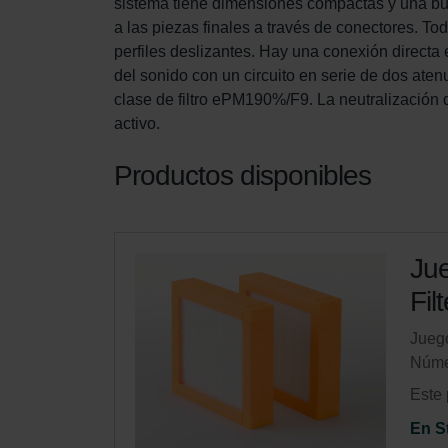
sistema tiene dimensiones compactas y una buen
a las piezas finales a través de conectores. 
perfiles deslizantes. Hay una conexión directa
del sonido con un circuito en serie de dos atenua
clase de filtro ePM190%/F9. La neutralización d
activo.
Productos disponibles
Jue
Fil
Juego
Núme
Este 
En S