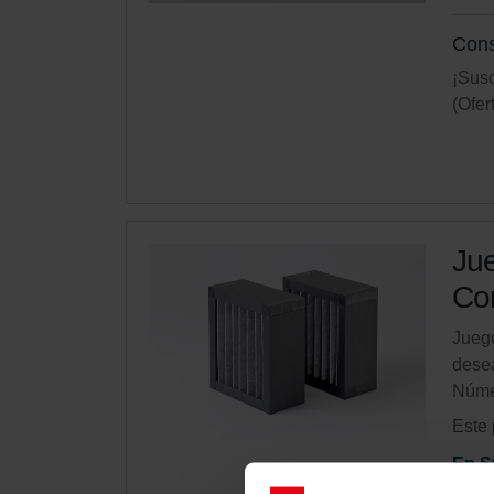
Cons
¡Susc
(Ofer
Jue
Com
Juego
dese
Núme
Este 
En S