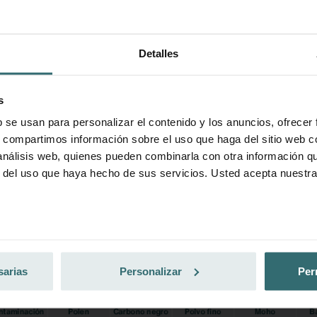
igue tu producto con un 15% de descuento
ríbete y vuelve a realizar pedidos de forma automática y periód
Detalles
ta exclusiva para clientes particulares)
s
b se usan para personalizar el contenido y los anuncios, ofrecer
s, compartimos información sobre el uso que haga del sitio web 
 análisis web, quienes pueden combinarla con otra información q
r del uso que haya hecho de sus servicios. Usted acepta nuestra
nder Group
cy
sarias
Personalizar
Per
clarations de confidentialité
 s.r.o.: Zásady ochrany osobních údajů
tion des données