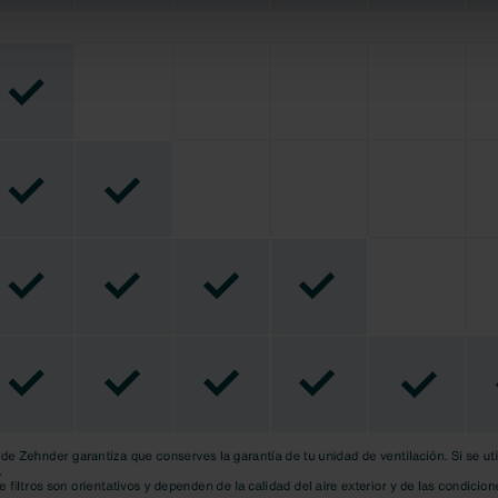
lítica de privacidad
ivacy
ndirme Sanayi ve Ticaret Limitet Şirketi: Web Sitesi Çerezleri
Privacyverklaringen
onal: Privacy Policy
atenschutz
świadczenie o ochronie danych Zehnder
ivacy Policy