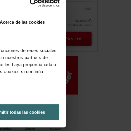
EUR
50.71
59.65
ica!
incluido IVA
Acerca de las cookies
excl. Gastos de envío
Suscribir
 funciones de redes sociales
con nuestros partners de
ue les haya proporcionado o
s cookies si continúa
mitir todas las cookies