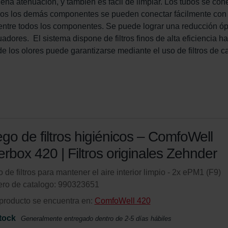
a atenuación, y también es fácil de limpiar. Los tubos se con
Todos los demás componentes se pueden conectar fácilmente con
 entre todos los componentes. Se puede lograr una reducción óp
dores.  El sistema dispone de filtros finos de alta eficiencia ha
e los olores puede garantizarse mediante el uso de filtros de c
go de filtros higiénicos – ComfoWell
terbox 420 | Filtros originales Zehnder
 de filtros para mantener el aire interior limpio - 2x ePM1 (F9)
ro de catalogo: 990323651
producto se encuentra en:
ComfoWell 420
tock
Generalmente entregado dentro de 2-5 días hábiles