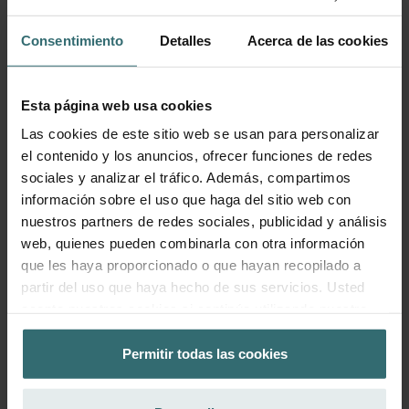
Añadir al carrito
Consentimiento
Detalles
Acerca de las cookies
Consigue tu producto con un 15% de
descuento
Esta página web usa cookies
¡Suscríbete y vuelve a realizar pedidos de forma automática
Las cookies de este sitio web se usan para personalizar
y periódica! (Oferta exclusiva para clientes particulares)
el contenido y los anuncios, ofrecer funciones de redes
EUR
25.66
30.19
sociales y analizar el tráfico. Además, compartimos
incluido IVA
información sobre el uso que haga del sitio web con
excl. Gastos de envío
nuestros partners de redes sociales, publicidad y análisis
web, quienes pueden combinarla con otra información
Suscribir
que les haya proporcionado o que hayan recopilado a
partir del uso que haya hecho de sus servicios. Usted
acepta nuestras cookies si continúa utilizando nuestro
sitio web.
Permitir todas las cookies
Datenschutzerklärung der Zehnder Group