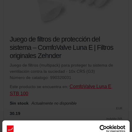
Juego de filtros de protección del
sistema – ComfoValve Luna E | Filtros
originales Zehnder
Juego de filtros (multipack) para proteger tu sistema de
ventilación contra la suciedad - 10x CRS (G3)
Número de catalogo: 990320031
ComfoValve Luna E
Este producto se encuentra en:
,
STB 100
Sin stock
Actualmente no disponible
EUR
30.19
incluido IVA
excl. Gastos de envío