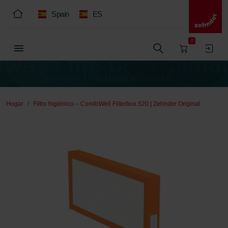
Spain
ES
0
Hogar
Filtro higiénico – ComfoWell Filterbox 520 | Zehnder Original