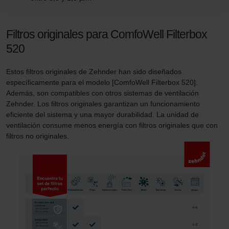
Limitet Şirketi: Web Sitesi Çerezleri
Zehnder Group Nederland bv: Privacyverklaringen
Filtros originales para ComfoWell Filterbox
Zehnder Group Sales International: Privacy Policy
520
Zehnder Group Schweiz AG: Datenschutz
Zehnder Polska Sp. z o.o.: Oświadczenie o ochronie
Estos filtros originales de Zehnder han sido diseñados
danych Zehnder
específicamente para el modelo [ComfoWell Filterbox 520].
Zehnder Group UK Limited: Privacy Policy
Además, son compatibles con otros sistemas de ventilación
Zehnder. Los filtros originales garantizan un funcionamiento
eficiente del sistema y una mayor durabilidad. La unidad de
ventilación consume menos energía con filtros originales que con
filtros no originales.