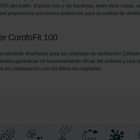
onal: Privacy Policy
0% del polen, el polvo fino y las bacterias, entre otras cosas, se
atenschutz
l set proporciona una buena protección para su unidad de ventil
świadczenie o ochronie danych Zehnder
ivacy Policy
der ComfoFit 100
especialmente diseñados para las unidades de ventilación Zehnd
iginales garantizan un funcionamiento eficaz del sistema y una vi
s en comparación con los filtros no originales.