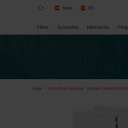
Spain
ES
Filtros
Accesorios
Información
Pregu
Hogar
Set de filtros higiénicos - Zehnder ComfoFit 100 | Fi