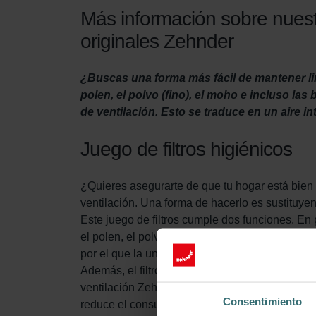
Más información sobre nuestro
originales Zehnder
¿Buscas una forma más fácil de mantener li
polen, el polvo (fino), el moho e incluso las
de ventilación. Esto se traduce en un aire in
Juego de filtros higiénicos
¿Quieres asegurarte de que tu hogar está bien
ventilación. Una forma de hacerlo es sustituyendo
Este juego de filtros cumple dos funciones. En p
el polen, el polvo (fino), el moho e incluso las 
por el que la unidad de ventilación aspira el aire
Además, el filtro de protección del sistema (inc
ventilación Zehnder ComfoFit 100. Esto prolonga
Consentimiento
reduce el consumo de energía.