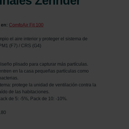
ginales Zehnder
 en:
ComfoAir Fit 100
mpio el aire interior y proteger el sistema de
ePM1 (F7) / CRS (G4)
diseño plisado para capturar más partículas.
e entren en la casa pequeñas partículas como
bacterias.
istema: protege la unidad de ventilación contra la
aído de las habitaciones.
Pack de 5: -5%, Pack de 10: -10%.
180