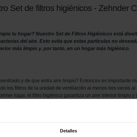
 Set de filtros higiénicos - Zehnder Co
mpio tu hogar? Nuestro Set de Filtros Higiénicos está dise
 bacterias del aire. Esto evita que estas partículas no desea
terior más limpio y, por tanto, en un hogar más higiénico.
 ventilado y de que entra aire limpio? Entonces es importante 
 los filtros de la unidad de ventilación al menos tres veces al añ
rimer lugar, el filtro higiénico garantiza un aire interior limpio
bacterias del aire fresco exterior antes de que lleguen a tu viviend
 fresco del exterior.
luido en este juego de filtros) evita que la suciedad del aire int
 la vida útil de la unidad de ventilación y del propio sistema, 
Detalles