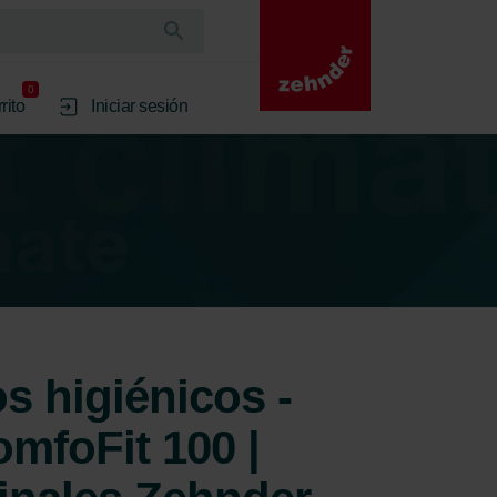
0
rito
Iniciar sesión
os higiénicos -
mfoFit 100 |