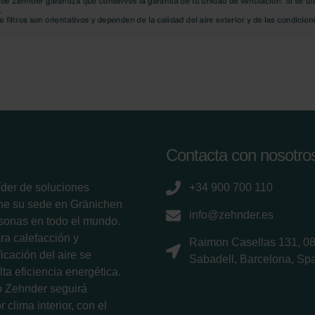
Contacta con nosotro
íder de soluciones
+34 900 700 110
ene su sede en Gränichen
info@zehnder.es
sonas en todo el mundo.
ra calefacción y
Raimon Casellas 131, 0
ficación del aire se
Sabadell, Barcelona, Sp
ta eficiencia energética.
po Zehnder seguirá
 clima interior, con el