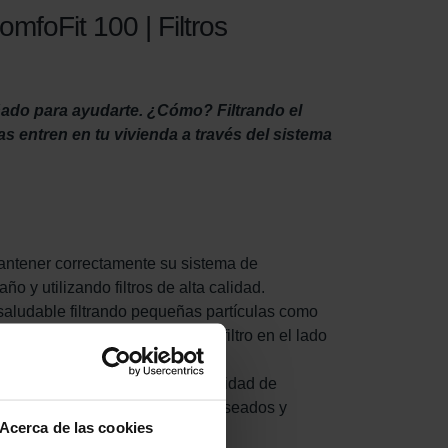
mfoFit 100 | Filtros
ñado para ayudarte. ¿Cómo? Filtrando el
das entren en tu vivienda a través del sistema
mantener correctamente su sistema de
o y utilizando filtros de alta calidad.
 y saludable filtrando pequeñas partículas como
aa. Es importante instalar este filtro en el lado
erior extraído se acumule en la unidad de
a la vez que evita los ruidos indeseados y
Acerca de las cookies