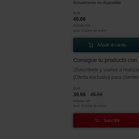
Actualmente no disponible
EUR
46.66
incluido IVA
excl. Gastos de envío
Añadir al carrito
Consigue tu producto con
¡Suscríbete y vuelve a realiz
(Oferta exclusiva para clientes
EUR
39.66
46.66
incluido IVA
excl. Gastos de envío
Suscribir