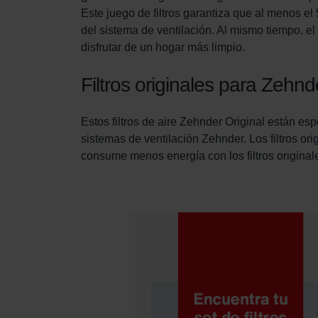
Zehnder Group Sales Internati
Este juego de filtros garantiza que al menos el 5
Zehnder Group Schweiz AG: D
del sistema de ventilación. Al mismo tiempo, e
Zehnder Polska Sp. z o.o.: O
disfrutar de un hogar más limpio.
Zehnder Group UK Limited: Pr
Filtros originales para Zehn
Estos filtros de aire Zehnder Original están 
sistemas de ventilación Zehnder. Los filtros or
consume menos energía con los filtros originale