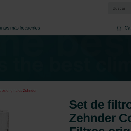
ntas más frecuentes
Car
ltros originales Zehnder
Set de filtr
Zehnder Co