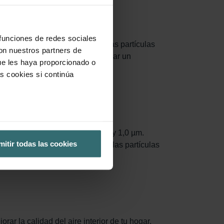
 funciones de redes sociales
menta la superficie, capturando más partículas
con nuestros partners de
 sustituirse. Es importante realizar un
ue les haya proporcionado o
s cookies si continúa
0% de las partículas entre 0,3 y 1,0 µm.
mitir todas las cookies
na del aire al menos el 60% de las partículas
rar la calidad del aire interior de tu hogar.