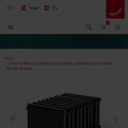
Spain
ES
0
Hogar
Juego de filtros de protección del sistema - Zehnder room housing |
Zehnder Original