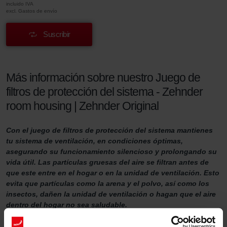
incluido IVA
excl. Gastos de envío
Suscribir
Más información sobre nuestro Juego de
filtros de protección del sistema - Zehnder
room housing | Zehnder Original
Con el juego de filtros de protección del sistema mantienes
tu sistema de ventilación, en condiciones óptimas,
asegurando su funcionamiento silencioso y prolongando su
vida útil. Las partículas gruesas del aire se filtran antes de
que este entre en el hogar o en la unidad de ventilación. Esto
evita que partículas como la arena y el polvo, así como los
insectos, dañen la unidad de ventilación o hagan que el aire
dentro del hogar no sea saludable.