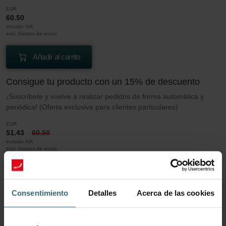
EUR
60.50
incluido IVA
excl. Gastos de envío
Añadir al carrito
Consigue tu producto con un 15% de descuento
¡Suscríbete y vuelve a realizar pedidos de forma automática y
periódica! (Oferta exclusiva para clientes particulares)
EUR
51.43
60.50
incluido IVA
excl. Gastos de envío
Suscribir
Consentimiento
Detalles
Acerca de las cookies
Más información sobre nuestro Juego de