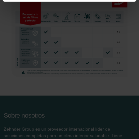
Zehnder Group Ibérica SAU: Política de privacidad
Zehnder Group Italia S.r.l.: Privacy
Zehnder Group İç Mekan İklimlendirme Sanayi ve Ticaret
Limitet Şirketi: Web Sitesi Çerezleri
Zehnder Group Nederland bv: Privacyverklaringen
Zehnder Group Sales International: Privacy Policy
Zehnder Group Schweiz AG: Datenschutz
Zehnder Polska Sp. z o.o.: Oświadczenie o ochronie
danych Zehnder
Zehnder Group UK Limited: Privacy Policy
Sobre nosotros
Zehnder Group es un proveedor internacional líder de
soluciones completas para un clima interior saludable. Tiene