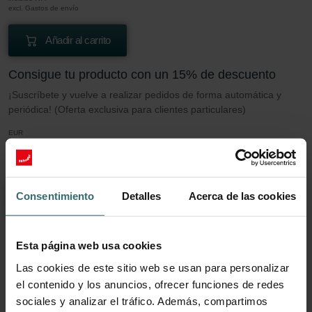
excl. Gastos de envío
Añadir al carrito
Consigue tu producto con un 15% de descuento
¡Suscríbete y vuelve a realizar pedidos de forma automática y
periódica! (Oferta exclusiva para clientes particulares)
EUR
39.78
46.80
incluido IVA
excl. Gastos de envío
Consentimiento
Detalles
Acerca de las cookies
Suscribir
Esta página web usa cookies
Más información sobre nuestro Juego de
Las cookies de este sitio web se usan para personalizar
filtros 2x Coarse 60% (G4)
el contenido y los anuncios, ofrecer funciones de redes
sociales y analizar el tráfico. Además, compartimos
Este conjunto consta de 2x filtros Grueso 60% (G4).