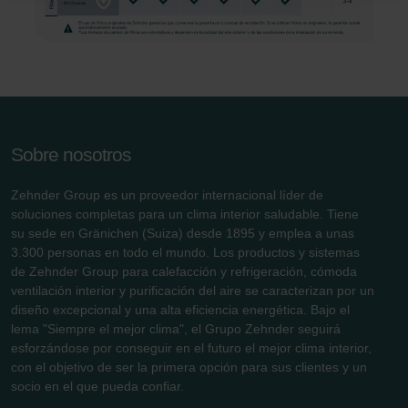
Zehnder Group Nederland bv: Privacyverklaringen
Zehnder Group Sales International: Privacy Policy
Zehnder Group Schweiz AG: Datenschutz
Zehnder Polska Sp. z o.o.: Oświadczenie o ochronie
danych Zehnder
Zehnder Group UK Limited: Privacy Policy
Sobre nosotros
Zehnder Group es un proveedor internacional líder de
soluciones completas para un clima interior saludable. Tiene
su sede en Gränichen (Suiza) desde 1895 y emplea a unas
3.300 personas en todo el mundo. Los productos y sistemas
de Zehnder Group para calefacción y refrigeración, cómoda
ventilación interior y purificación del aire se caracterizan por un
diseño excepcional y una alta eficiencia energética. Bajo el
lema "Siempre el mejor clima", el Grupo Zehnder seguirá
esforzándose por conseguir en el futuro el mejor clima interior,
con el objetivo de ser la primera opción para sus clientes y un
socio en el que pueda confiar.