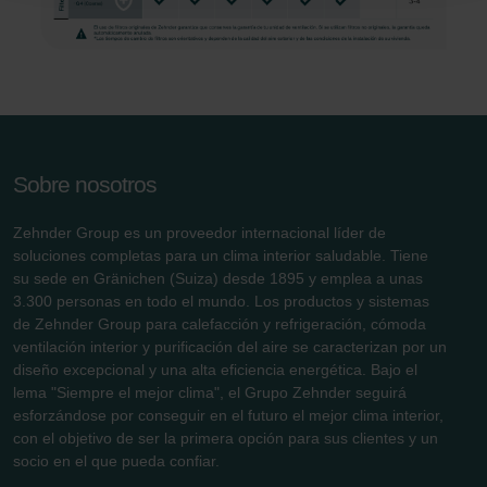
Zehnder Group Nederland bv: Privacyverklaringen
Zehnder Group Sales International: Privacy Policy
Zehnder Group Schweiz AG: Datenschutz
Zehnder Polska Sp. z o.o.: Oświadczenie o ochronie
danych Zehnder
Zehnder Group UK Limited: Privacy Policy
Sobre nosotros
Zehnder Group es un proveedor internacional líder de
soluciones completas para un clima interior saludable. Tiene
su sede en Gränichen (Suiza) desde 1895 y emplea a unas
3.300 personas en todo el mundo. Los productos y sistemas
de Zehnder Group para calefacción y refrigeración, cómoda
ventilación interior y purificación del aire se caracterizan por un
diseño excepcional y una alta eficiencia energética. Bajo el
lema "Siempre el mejor clima", el Grupo Zehnder seguirá
esforzándose por conseguir en el futuro el mejor clima interior,
con el objetivo de ser la primera opción para sus clientes y un
socio en el que pueda confiar.