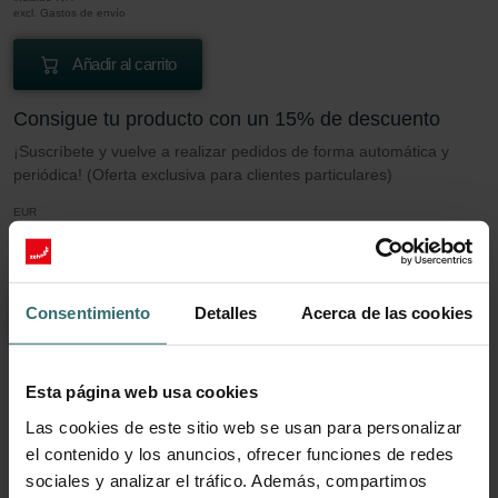
excl. Gastos de envío
Añadir al carrito
Consigue tu producto con un 15% de descuento
¡Suscríbete y vuelve a realizar pedidos de forma automática y
periódica! (Oferta exclusiva para clientes particulares)
EUR
48.03
56.51
incluido IVA
excl. Gastos de envío
Consentimiento
Detalles
Acerca de las cookies
Suscribir
Esta página web usa cookies
Más información sobre nuestro Juego de
Las cookies de este sitio web se usan para personalizar
filtros 2x Coarse 45% (G3)
el contenido y los anuncios, ofrecer funciones de redes
sociales y analizar el tráfico. Además, compartimos
Este conjunto consta de 2x filtros Gruesos 45% (G3).