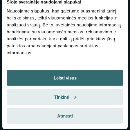
Šioje svetainėje naudojami slapukai
Zehnder Group yra pirmaujanti tarptautinė įmonė, teikianti
Naudojame slapukus, kad galėtume suasmeninti turinį
kompleksinius sprendimus, užtikrinančius sveiką patalpų
bei skelbimus, teikti visuomeninės medijos funkcijas ir
klimatą. Nuo 1895 m. jos būstinė yra Gränichene (Šveicarija), o
visame pasaulyje dirba apie 3300 darbuotojų. Zehnder Group
analizuoti srautą. Be to, svetainės naudojimo informaciją
šildymo ir vėsinimo, patogios patalpų vėdinimo bei oro valymo
bendriname su visuomeninės medijos, reklamavimo ir
produktai ir sistemos išsiskiria puikiu dizainu ir aukštu energijos
analizės partneriais, kurie gali ją pridėti prie kitos jūsų
efektyvumu. Vadovaujantis šūkiu Visada geriausias klimatas,
pateiktos arba naudojant paslaugas surinktos
Zehnder Group ir ateityje sieks užtikrinti geriausią patalpų
informacijos.
klimatą, kad taptų pirmuoju klientų pasirinkimu ir patikimu
partneriu.
Susisiekite su mumis
Leisti visus
+372 5380 4203, EN, I–V 9.00–17.00
Tinkinti
info.baltics@zehndergroup.com
Rannamõisa tee 38d, 13516 Tallinn, Estonia
Atmesti
Naudingos nuorodos