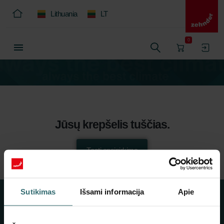
Lithuania
LT
0
Jūsų krepšelis tuščias.
Tęsti apsipirkimą
Sutikimas
Išsami informacija
Apie
Apie mus