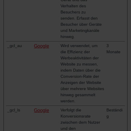
Verhalten des
Zehnder Polska Sp. z o.o.: Oświadczenie o ochronie
Besuchers zu
danych Zehnder
senden. Erfasst den
Zehnder Group UK Limited: Privacy Policy
Besucher über Geräte
Zehnder Group Deutschland GmbH
und Marketingkanäle
hinweg.
_gcl_au
Wird verwendet, um
3
Google
die Effizienz der
Monate
Werbeaktivitäten der
Website zu messen,
indem Daten über die
Conversion-Rate der
Anzeigen der Website
über mehrere Websites
hinweg gesammelt
werden.
_gcl_ls
Verfolgt die
Beständi
Google
Konversionsrate
g
zwischen dem Nutzer
und den