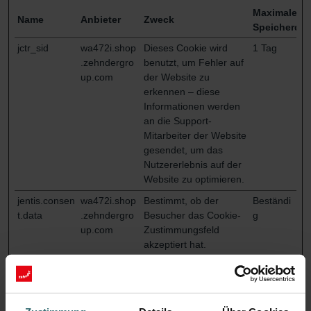
Maximale
Name
Anbieter
Zweck
Speicherdau
jctr_sid
wa472i.shop
Dieses Cookie wird
1 Tag
.zehndergro
benutzt, um Fehler auf
up.com
der Website zu
erkennen – diese
Informationen werden
an die Support-
Mitarbeiter der Website
gesendet, um das
Nutzererlebnis auf der
Website zu optimieren.
jentis.consen
wa472i.shop
Bestimmt, ob der
Beständi
t.data
.zehndergro
Besucher das Cookie-
g
up.com
Zustimmungsfeld
akzeptiert hat.
jentis.core.tr
wa472i.shop
Anstehend
Beständi
acker.rawdat
.zehndergro
g
a-controller
up.com