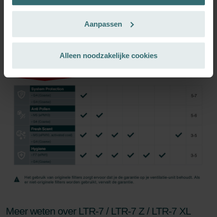
Datenschutzerklärung der Zehnder Group
Zehnder Group AG: Data Privacy
Inschrijven
Aanpassen
Zehnder Group België nv/sa: Déclarations de confidentialité
Zehnder Group Czech Republic s.r.o.: Zásady ochrany
osobních údajů
Alleen noodzakelijke cookies
Zehnder Group France: Protection des données
Zehnder Group Ibérica SAU: Política de privacidad
Zehnder Group Italia S.r.l.: Privacy
Zehnder Group İç Mekan İklimlendirme Sanayi ve Ticaret
Limitet Şirketi: Web Sitesi Çerezleri
Zehnder Group Nederland bv: Privacyverklaringen
Zehnder Group Sales International: Privacy Policy
Zehnder Group Schweiz AG: Datenschutz
Zehnder Polska Sp. z o.o.: Oświadczenie o ochronie
danych Zehnder
Zehnder Group UK Limited: Privacy Policy
Meer weten over LTR-7 / LTR-7 Z / LTR-7 XL