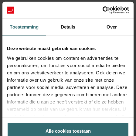
(M5)
Catalogusnummer: 471011235
LTR-6
LTR-7 / LTR-7 Z / LTR-
Dit product is te vinden in:
,
7 XL
Toestemming
Details
Over
Op voorraad
De levering vindt doorgaans plaats binnen 2 tot 5 werkdagen
Deze website maakt gebruik van cookies
EUR
99.22
We gebruiken cookies om content en advertenties te
incl. BTW
excl. verzendkosten
personaliseren, om functies voor social media te bieden
en om ons websiteverkeer te analyseren. Ook delen we
Toevoegen aan winkelwagentje
informatie over uw gebruik van onze site met onze
partners voor social media, adverteren en analyse. Deze
partners kunnen deze gegevens combineren met andere
Ontvang je product met een 15% korting
informatie die u aan ze heeft verstrekt of die ze hebben
Abonneer je en bestel automatisch en periodiek opnieuw!
verzameld op basis van uw gebruik van hun services. U
(Aanbieding uitsluitend voor particuliere klanten)
gaat akkoord met onze cookies als u onze website blijft
EUR
gebruiken.
84.34
99.22
incl. BTW
Alle cookies toestaan
excl. verzendkosten