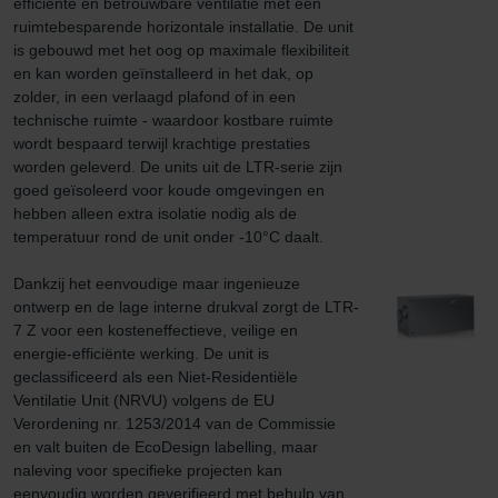
efficiënte en betrouwbare ventilatie met een 
ruimtebesparende horizontale installatie. De unit 
is gebouwd met het oog op maximale flexibiliteit 
en kan worden geïnstalleerd in het dak, op 
zolder, in een verlaagd plafond of in een 
technische ruimte - waardoor kostbare ruimte 
wordt bespaard terwijl krachtige prestaties 
worden geleverd. De units uit de LTR-serie zijn 
goed geïsoleerd voor koude omgevingen en 
hebben alleen extra isolatie nodig als de 
temperatuur rond de unit onder -10°C daalt.

Dankzij het eenvoudige maar ingenieuze 
ontwerp en de lage interne drukval zorgt de LTR-
7 Z voor een kosteneffectieve, veilige en 
energie-efficiënte werking. De unit is 
geclassificeerd als een Niet-Residentiële 
Ventilatie Unit (NRVU) volgens de EU 
Verordening nr. 1253/2014 van de Commissie 
en valt buiten de EcoDesign labelling, maar 
naleving voor specifieke projecten kan 
eenvoudig worden geverifieerd met behulp van 