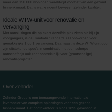
meer dan 150.000 woningen wereldwijd voorziet van een gezond
binnenklimaat. Dat is wat je noemt bewezen Zehnder kwaliteit.
Ideale WTW-unit voor renovatie en
vervanging
Met aansluitingen die op exact dezelfde plek zitten als bij zijn
voorgangers, is de ComfoAir Standard 300 ontworpen voor
gemakkelijke 1 op 1 vervanging. Daarnaast is deze WTW-unit door
zijn uitstekende spec’s in combinatie met een scherpe
aanschafprijs ook zeer aantrekkelijk voor (grootschalige)
renovatieprojecten.
Over Zehnder
Zehnder Group is een toonaangevende internationale
leverancier van complete oplossingen voor een gezond
binnenklimaat. Het hoofdkantoor is sinds 1895 gevestigd in