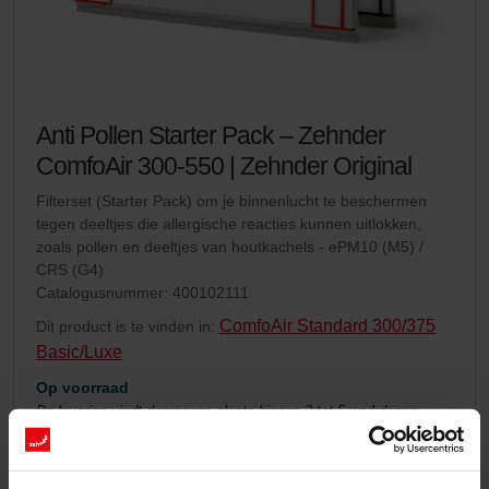
Anti Pollen Starter Pack – Zehnder
ComfoAir 300-550 | Zehnder Original
Filterset (Starter Pack) om je binnenlucht te beschermen
tegen deeltjes die allergische reacties kunnen uitlokken,
zoals pollen en deeltjes van houtkachels - ePM10 (M5) /
CRS (G4)
Catalogusnummer: 400102111
ComfoAir Standard 300/375
Dit product is te vinden in:
Basic/Luxe
Op voorraad
De levering vindt doorgaans plaats binnen 2 tot 5 werkdagen
EUR
64.01
incl. BTW
excl. verzendkosten