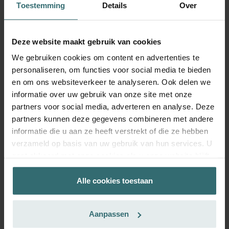
Toestemming
Details
Over
Toevoegen aan winkelwagentje
Deze website maakt gebruik van cookies
We gebruiken cookies om content en advertenties te
personaliseren, om functies voor social media te bieden
en om ons websiteverkeer te analyseren. Ook delen we
informatie over uw gebruik van onze site met onze
partners voor social media, adverteren en analyse. Deze
partners kunnen deze gegevens combineren met andere
informatie die u aan ze heeft verstrekt of die ze hebben
verzameld op basis van uw gebruik van hun services. U
gaat akkoord met onze cookies als u onze website blijft
gebruiken.
Alle cookies toestaan
Datenschutzerklärung der Zehnder Group
Anti Pollen Refill Pack – Zehnder
Zehnder Group AG: Data Privacy
ComfoAir 300-550 | Zehnder Original
Aanpassen
Zehnder Group België nv/sa: Déclarations de confidentialité