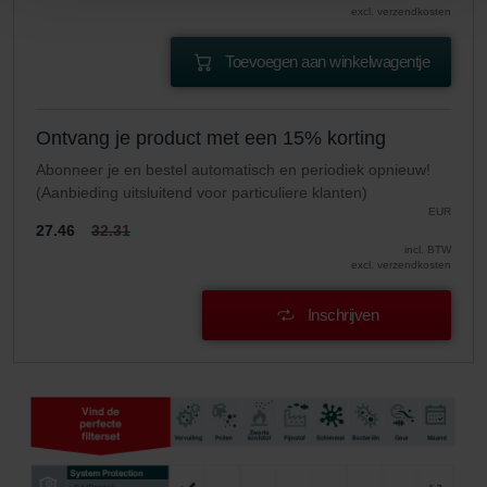
Limitet Şirketi: Web Sitesi Çerezleri
excl. verzendkosten
Zehnder Group Nederland bv: Privacyverklaringen
Zehnder Group Sales International: Privacy Policy
Toevoegen aan winkelwagentje
Zehnder Group Schweiz AG: Datenschutz
Zehnder Polska Sp. z o.o.: Oświadczenie o ochronie
danych Zehnder
Ontvang je product met een 15% korting
Zehnder Group UK Limited: Privacy Policy
Abonneer je en bestel automatisch en periodiek opnieuw!
(Aanbieding uitsluitend voor particuliere klanten)
EUR
27.46
32.31
incl. BTW
excl. verzendkosten
Inschrijven