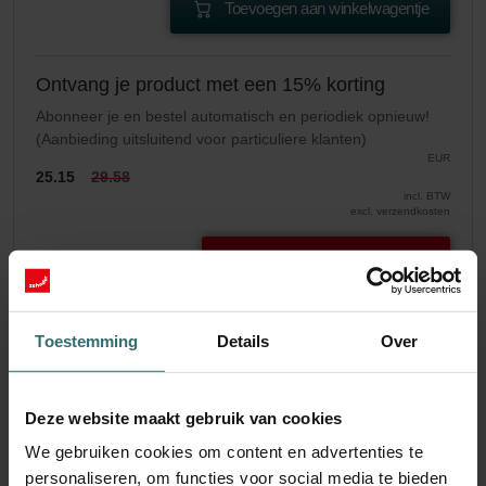
Toevoegen aan winkelwagentje
Ontvang je product met een 15% korting
Abonneer je en bestel automatisch en periodiek opnieuw!
(Aanbieding uitsluitend voor particuliere klanten)
EUR
25.15
29.58
incl. BTW
excl. verzendkosten
Inschrijven
Toestemming
Details
Over
Deze website maakt gebruik van cookies
We gebruiken cookies om content en advertenties te
personaliseren, om functies voor social media te bieden