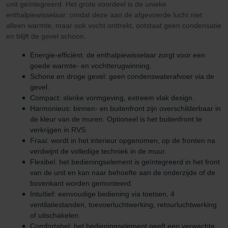
unit geïntegreerd. Het grote voordeel is de unieke
enthalpiewisselaar: omdat deze aan de afgevoerde lucht niet
alleen warmte, maar ook vocht onttrekt, ontstaat geen condensatie
en blijft de gevel schoon.
Energie-efficiënt: de enthalpiewisselaar zorgt voor een
goede warmte- en vochtterugwinning.
Schone en droge gevel: geen condenswaterafvoer via de
gevel.
Compact: slanke vormgeving, extreem vlak design.
Harmonieus: binnen- en buitenfront zijn overschilderbaar in
de kleur van de muren. Optioneel is het buitenfront te
verkrijgen in RVS.
Fraai: wordt in het interieur opgenomen, op de fronten na
verdwijnt de volledige techniek in de muur.
Flexibel: het bedieningselement is geïntegreerd in het front
van de unit en kan naar behoefte aan de onderzijde of de
bovenkant worden gemonteerd.
Intuïtief: eenvoudige bediening via toetsen, 4
ventilatiestanden, toevoerluchtwerking, retourluchtwerking
of uitschakelen.
Comfortabel: het bedieningselement geeft een verwachte