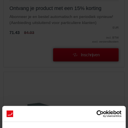
Ontvang je product met een 15% korting
Abonneer je en bestel automatisch en periodiek opnieuw!
(Aanbieding uitsluitend voor particuliere klanten)
EUR
71.43
84.03
incl. BTW
excl. verzendkosten
Inschrijven