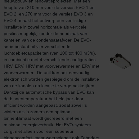
nieuwbouw- en renovatieprojecten. Met een 
hoogte van 210 mm voor de versies EVO 1 en 
EVO 2, en 270 mm voor de versies EVO 3 en 
EVO 4, maakt het ontwerp een veelzijdige 
installatie in zowel horizontale als verticale 
posities mogelijk, zonder de noodzaak van 
kantelen van de condensaatafvoer. De EVO-
serie bestaat uit vier verschillende 
luchtdebietcapaciteiten (van 100 tot 400 m3/u), 
in combinatie met 4 verschillende configuraties: 
HRV, ERV, HRV met voorverwarmer en ERV met 
voorverwarmer.  De unit kan ook eenvoudig 
elektronisch worden gespiegeld om de installatie 
van de kanalen op locatie te vergemakkelijken. 
Dankzij de automatische bypass van EVO kan 
de binnentemperatuur het hele jaar door 
efficiënt worden aangepast, zodat zowel 's 
winters als 's zomers een optimaal 
binnenklimaat wordt gecreëerd met een 
minimaal energieverbruik. Het EVO-systeem 
zorgt niet alleen voor een superieur 
binnencomfort, maar weerspiegelt ook Zehnders 