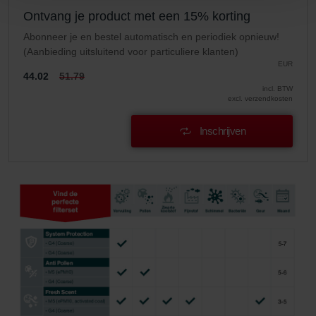
Ontvang je product met een 15% korting
Zehnder Group Nederland bv: Privacyverklaringen
Zehnder Group Sales International: Privacy Policy
Abonneer je en bestel automatisch en periodiek opnieuw!
Zehnder Group Schweiz AG: Datenschutz
(Aanbieding uitsluitend voor particuliere klanten)
EUR
Zehnder Polska Sp. z o.o.: Oświadczenie o ochronie
44.02
51.79
danych Zehnder
incl. BTW
excl. verzendkosten
Zehnder Group UK Limited: Privacy Policy
Inschrijven