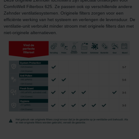
Zehnder Polska Sp. z o.o.: Oświadczenie o ochronie
ComfoWell Filterbox 625. Ze passen ook op verschillende andere
danych Zehnder
Zehnder ventilatiesystemen. Originele filters zorgen voor een
Zehnder Group UK Limited: Privacy Policy
efficiënte werking van het systeem en verlengen de levensduur. De
ventilatie-unit verbruikt minder stroom met originele filters dan met
niet-originele alternatieven.