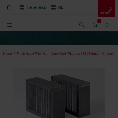
Netherlands
NL
0
Home
Fresh Scent Filter Set – ComfoWell Filterbox 625 | Zehnder Original