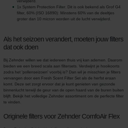
verwijderd.
Zehnder Polska Sp. z o.o.: Oświadczenie o ochronie
1x System Protection Filter. Dit is ook bekend als Grof G4
danych Zehnder
filter, 60% (ISO 16890): Minstens 60% van de deeltjes
Zehnder Group UK Limited: Privacy Policy
groter dan 10 micron worden uit de lucht verwijderd.
Als het seizoen verandert, moeten jouw filters
dat ook doen
Bij Zehnder willen we dat iedereen thuis vrij kan ademen. Daarom
bieden we een breed scala aan filtersets. Verdwijnt je hooikoorts
zodra het 'pollenseizoen' voorbij is? Dan wil je misschien je filters
vervangen door een Fresh Scent Filter Set als de herfst eraan
komt. Deze set zorgt ervoor dat je kunt genieten van gezonde
binnenlucht terwijl de geur van de open haard van de buren buiten
blijft. Bekijk het volledige Zehnder assortiment om de perfecte filter
te vinden.
Originele filters voor Zehnder ComfoAir Flex