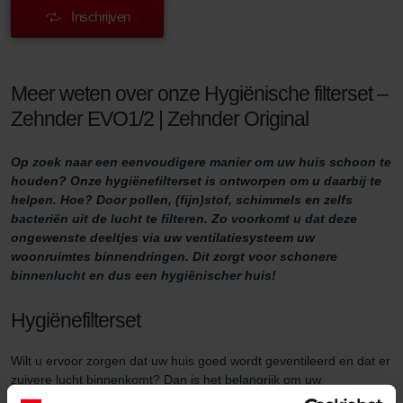
Inschrijven
Meer weten over onze Hygiënische filterset –
Zehnder EVO1/2 | Zehnder Original
Op zoek naar een eenvoudigere manier om uw huis schoon te
houden? Onze hygiënefilterset is ontworpen om u daarbij te
helpen. Hoe? Door pollen, (fijn)stof, schimmels en zelfs
bacteriën uit de lucht te filteren. Zo voorkomt u dat deze
ongewenste deeltjes via uw ventilatiesysteem uw
woonruimtes binnendringen. Dit zorgt voor schonere
binnenlucht en dus een hygiënischer huis!
Hygiënefilterset
Wilt u ervoor zorgen dat uw huis goed wordt geventileerd en dat er
zuivere lucht binnenkomt? Dan is het belangrijk om uw
ventilatiesysteem goed te onderhouden. Een manier om dit te