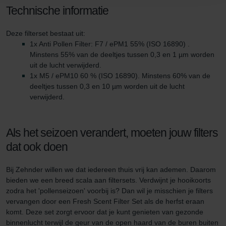
Technische informatie
Zehnder Group Sales International: Privacy Policy
Zehnder Group Schweiz AG: Datenschutz
Deze filterset bestaat uit:
Zehnder Polska Sp. z o.o.: Oświadczenie o ochronie
1x Anti Pollen Filter: F7 / ePM1 55% (ISO 16890) .
danych Zehnder
Minstens 55% van de deeltjes tussen 0,3 en 1 µm worden
Zehnder Group UK Limited: Privacy Policy
uit de lucht verwijderd.
1x M5 / ePM10 60 % (ISO 16890). Minstens 60% van de
deeltjes tussen 0,3 en 10 µm worden uit de lucht
verwijderd.
Als het seizoen verandert, moeten jouw filters
dat ook doen
Bij Zehnder willen we dat iedereen thuis vrij kan ademen. Daarom
bieden we een breed scala aan filtersets. Verdwijnt je hooikoorts
zodra het 'pollenseizoen' voorbij is? Dan wil je misschien je filters
vervangen door een Fresh Scent Filter Set als de herfst eraan
komt. Deze set zorgt ervoor dat je kunt genieten van gezonde
binnenlucht terwijl de geur van de open haard van de buren buiten