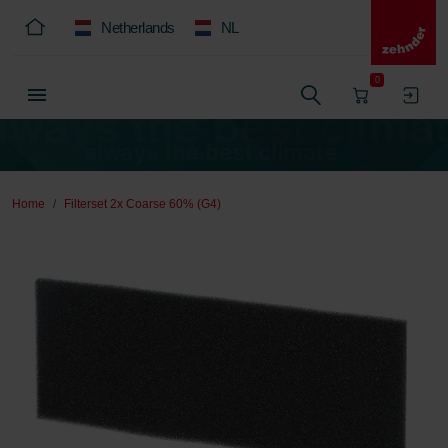
Netherlands
NL
0
Home
Filterset 2x Coarse 60% (G4)