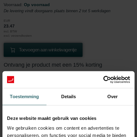
Voorraad:
Op voorraad
De levering vindt doorgaans plaats binnen 2 tot 5 werkdagen
EUR
23.47
incl. BTW
excl. verzendkosten
Toevoegen aan winkelwagentje
Ontvang je product met een 15% korting
Abonneer je en bestel automatisch en periodiek opnieuw!
(Aanbieding uitsluitend voor particuliere klanten)
EUR
19.95
23.47
Toestemming
Details
Over
incl. BTW
excl. verzendkosten
Deze website maakt gebruik van cookies
Inschrijven
We gebruiken cookies om content en advertenties te
personaliseren, om functies voor social media te bieden