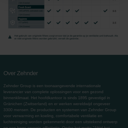
Limitet Şirketi: Web Sitesi Çerezleri
Zehnder Group Nederland bv: Privacyverklaringen
Zehnder Group Sales International: Privacy Policy
Zehnder Group Schweiz AG: Datenschutz
Zehnder Polska Sp. z o.o.: Oświadczenie o ochronie
danych Zehnder
Zehnder Group UK Limited: Privacy Policy
Over Zehnder
Zehnder Group is een toonaangevende internationale
leverancier van complete oplossingen voor een gezond
binnenklimaat. Het hoofdkantoor is sinds 1895 gevestigd in
Gränichen (Zwitserland) en er werken wereldwijd ongeveer
3300 mensen. De producten en systemen van Zehnder Group
voor verwarming en koeling, comfortabele ventilatie en
luchtreiniging worden gekenmerkt door een uitstekend ontwerp
en een hoge energie-efficiëntie. Onder het motto "Altijd het