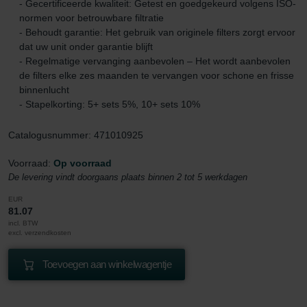
- Gecertificeerde kwaliteit: Getest en goedgekeurd volgens ISO-
normen voor betrouwbare filtratie
- Behoudt garantie: Het gebruik van originele filters zorgt ervoor
dat uw unit onder garantie blijft
- Regelmatige vervanging aanbevolen – Het wordt aanbevolen
de filters elke zes maanden te vervangen voor schone en frisse
binnenlucht
- Stapelkorting: 5+ sets 5%, 10+ sets 10%
Catalogusnummer: 471010925
Voorraad:
Op voorraad
De levering vindt doorgaans plaats binnen 2 tot 5 werkdagen
EUR
81.07
incl. BTW
excl. verzendkosten
Toevoegen aan winkelwagentje