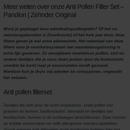
Meer weten over onze Anti Pollen Filter Set –
Pandion | Zehnder Original
Word je geplaagd door ademhalingsallergieën? Of het nu
seizoensgebonden is (hooikoorts) of het hele jaar door, deze
filters geven je wat extra ademruimte. Het materiaal van deze
filters voor je ventilatiesysteem met warmteterugwinning is
extra fijn geweven. Ze verwijderen moeiteloos pollen, stof en
andere deeltjes die je neus doen jeuken door de buitenlucht
voordat de lucht naar je woonruimtes wordt gevoerd.
Hierdoor kun je thuis vrij ademen en ontspannen, ongeacht
het seizoen.
Anti pollen filterset
Deeltjes die zich door de lucht verplaatsen, zoals pollen van
grassen en bomen, landbouwstof, steenstof en deeltjes van
houtkachels, kunnen in de luchtwegen terechtkomen. Daar kunnen
ze irritatie veroorzaken en zelfs allergische reacties opwekken.
Vooral mensen met allergieën zoals hooikoorts hebben hier last