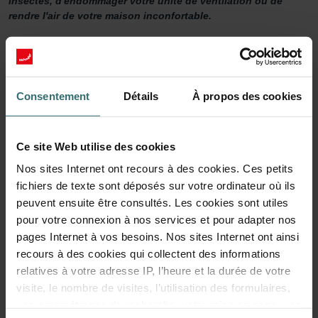
insectes, d'endommager votre unité de ventilation ou de
rendre l'air de votre maison inconfortable.
System Protection Filter Set
Voulez-vous vous assurer que votre maison est correctement
Consentement
Détails
À propos des cookies
ventilée ? Il est donc important de bien entretenir votre système de
ventilation. Une façon de le faire est de remplacer les filtres de
l'unité de ventilation au moins deux fois par an.
Ce jeu de filtres a deux objectifs. Tout d'abord, ils rendent votre
Ce site Web utilise des cookies
maison plus confortable en filtrant les grosses particules de l'air
Nos sites Internet ont recours à des cookies. Ces petits
extérieur frais avant qu'il n'atteigne vos espaces de vie. Cela
fichiers de texte sont déposés sur votre ordinateur où ils
empêche les insectes, le sable, la poussière et bien d'autres
peuvent ensuite être consultés. Les cookies sont utiles
choses indésirables d'entrer dans votre maison. En même temps,
les filtres empêchent la saleté dans l'air de s'accumuler dans votre
pour votre connexion à nos services et pour adapter nos
unité de ventilation Zehnder ComfoAir 300-550 . Cela prolonge la
pages Internet à vos besoins. Nos sites Internet ont ainsi
durée de vie de votre système et maintient la consommation
recours à des cookies qui collectent des informations
d'énergie à un niveau bas.
relatives à votre adresse IP, l’heure et la durée de votre
visite, le nombre de visites, l’utilisation des formulaires,
180 jours de protection
vos paramétrages de recherche, votre mise en page, vos