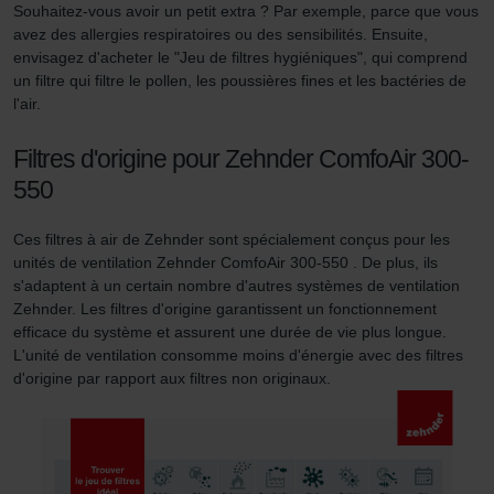
Souhaitez-vous avoir un petit extra ? Par exemple, parce que vous
des cookies au sein du navigateur Web utilisé, il se peut
avez des allergies respiratoires ou des sensibilités. Ensuite,
que les fonctionnalités de notre site Web ne soient plus
envisagez d'acheter le "Jeu de filtres hygiéniques", qui comprend
disponibles dans leur intégralité.
un filtre qui filtre le pollen, les poussières fines et les bactéries de
l'air.
Pour plus de détails, nous vous invitons à prendre
connaissance de notre politique relative aux cookies.
Filtres d'origine pour Zehnder ComfoAir 300-
550
Datenschutzerklärung der Zehnder Group
Ces filtres à air de Zehnder sont spécialement conçus pour les
Zehnder Group AG: Data Privacy
unités de ventilation Zehnder ComfoAir 300-550 . De plus, ils
Zehnder Group België nv/sa: Déclarations de confidentialité
s'adaptent à un certain nombre d'autres systèmes de ventilation
Zehnder Group Czech Republic s.r.o.: Zásady ochrany
Zehnder. Les filtres d'origine garantissent un fonctionnement
efficace du système et assurent une durée de vie plus longue.
osobních údajů
L'unité de ventilation consomme moins d'énergie avec des filtres
Zehnder Group France: Protection des données
d'origine par rapport aux filtres non originaux.
Zehnder Group Ibérica SAU: Política de privacidad
Zehnder Group Italia S.r.l.: Privacy
Zehnder Group İç Mekan İklimlendirme Sanayi ve Ticaret
Limitet Şirketi: Web Sitesi Çerezleri
Zehnder Group Nederland bv: Privacyverklaringen