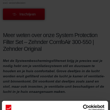
excl. verzendkosten
Inschrijven
Meer weten over onze System Protection
Filter Set – Zehnder ComfoAir 300-550 |
Zehnder Original
Met de Systeembeschermingsfilterset krijg je precies wat je
nodig hebt om je ventilatiesysteem stil en duurzaam te
houden en je huis comfortabel. Grove deeltjes in de lucht
worden eruit gefilterd voordat de lucht je kamer of ventilatie-
unit binnenkomt. Dit voorkomt dat deeltjes zoals zand en
stof, maar ook insecten, je ventilatie-unit beschadigen of de
lucht in je huis onaangenaam maken.
Systeembeschermingsfilterset