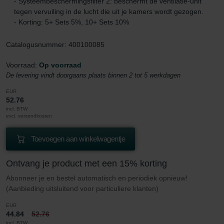
- Systeembeschermingsfilter 2: beschermt de ventilatie-unit
tegen vervuiling in de lucht die uit je kamers wordt gezogen.
- Korting: 5+ Sets 5%, 10+ Sets 10%
Catalogusnummer: 400100085
Voorraad:
Op voorraad
De levering vindt doorgaans plaats binnen 2 tot 5 werkdagen
EUR
52.76
incl. BTW
excl. verzendkosten
Toevoegen aan winkelwagentje
Ontvang je product met een 15% korting
Abonneer je en bestel automatisch en periodiek opnieuw!
(Aanbieding uitsluitend voor particuliere klanten)
EUR
44.84
52.76
incl. BTW