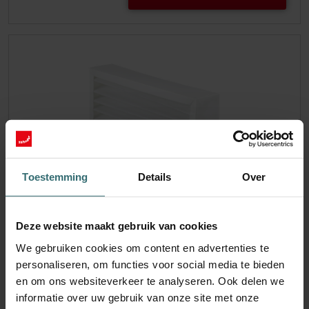
Toestemming
Details
Over
Deze website maakt gebruik van cookies
Filter Coarse 60% (G4)
We gebruiken cookies om content en advertenties te
personaliseren, om functies voor social media te bieden
Tijdelijk niet leverbaar Deze set bestaat uit 1x filter Grove
en om ons websiteverkeer te analyseren. Ook delen we
60% (G4).
informatie over uw gebruik van onze site met onze
Catalogusnummer: 524000150