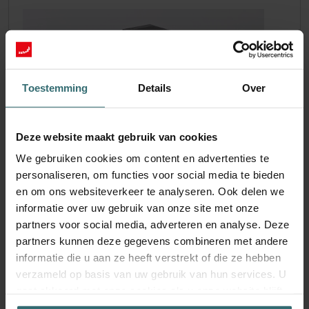
Toestemming
Details
Over
Deze website maakt gebruik van cookies
We gebruiken cookies om content en advertenties te
personaliseren, om functies voor social media te bieden
Fresh Scent Filter Set – ComfoWell
en om ons websiteverkeer te analyseren. Ook delen we
Filterbox 625 | Zehnder Original
informatie over uw gebruik van onze site met onze
partners voor social media, adverteren en analyse. Deze
Filterset om je binnenlucht te beschermen tegen
ongewenste geuren en stof - 2x ePM10 (M5)
partners kunnen deze gegevens combineren met andere
Catalogusnummer: 990323655
informatie die u aan ze heeft verstrekt of die ze hebben
verzameld op basis van uw gebruik van hun services. U
ComfoWell Filterbox 625
Dit product is te vinden in:
gaat akkoord met onze cookies als u onze website blijft
Op voorraad
gebruiken.