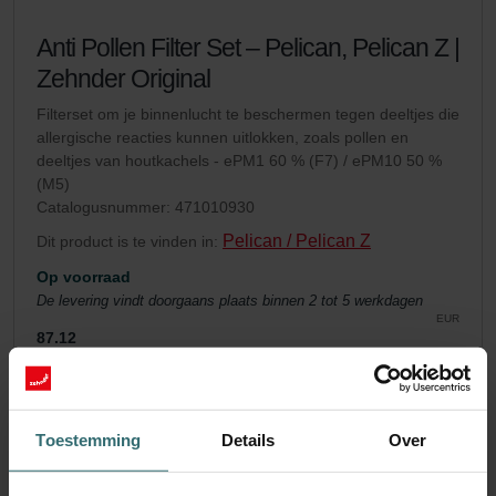
Anti Pollen Filter Set – Pelican, Pelican Z |
Zehnder Original
Filterset om je binnenlucht te beschermen tegen deeltjes die
allergische reacties kunnen uitlokken, zoals pollen en
deeltjes van houtkachels - ePM1 60 % (F7) / ePM10 50 %
(M5)
Catalogusnummer: 471010930
Pelican / Pelican Z
Dit product is te vinden in:
Op voorraad
De levering vindt doorgaans plaats binnen 2 tot 5 werkdagen
EUR
87.12
incl. BTW
excl. verzendkosten
Toevoegen aan winkelwagentje
Toestemming
Details
Over