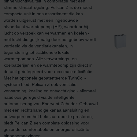
binnenluchtkwaliteit in combinatie met een 
slimme klimaatregeling. Pelican Z is de meest 
compacte unit in ons assortiment die kan 
worden uitgerust met een ingebouwde 
afvoerlucht warmtepomp (HP), waardoor hij 
lucht op verzoek kan verwarmen en koelen - 
met lucht die gelijkmatig door het gebouw wordt 
verdeeld via de ventilatiekanalen, in 
tegenstelling tot traditionele lokale 
warmtepompen. Alle verwarmings- en 
koelbatterijen en de warmtepomp zijn direct in 
de unit geïntegreerd voor maximale efficiëntie. 
Met het optionele gepatenteerde TwinCoil-
systeem biedt Pelican Z ook ventilatie, 
verwarming, koeling en ontvochtiging - allemaal 
naadloos geregeld via de intelligente 
automatisering van Enervent Zehnder. Gebouwd 
met een rechtshandige kanaalaansluiting en 
ontworpen om het hele jaar door te presteren, 
biedt Pelican Z een complete oplossing voor 
gezonde, comfortabele en energie-efficiënte 
binnenomgevingen.