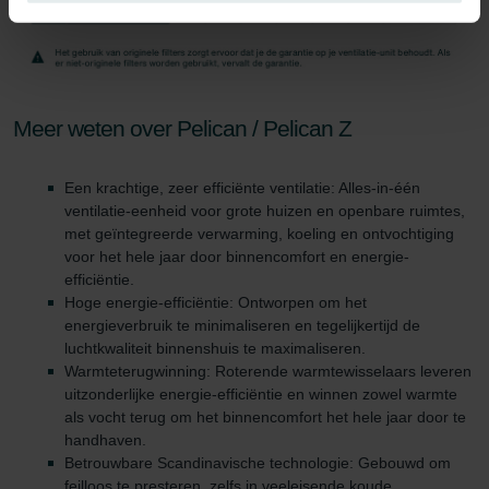
Zehnder Group Ibérica SAU: Política de privacidad
Zehnder Group Italia S.r.l.: Privacy
Zehnder Group İç Mekan İklimlendirme Sanayi ve Ticaret
Limitet Şirketi: Web Sitesi Çerezleri
Zehnder Group Nederland bv: Privacyverklaringen
Meer weten over Pelican / Pelican Z
Zehnder Group Sales International: Privacy Policy
Zehnder Group Schweiz AG: Datenschutz
Een krachtige, zeer efficiënte ventilatie: Alles-in-één
Zehnder Polska Sp. z o.o.: Oświadczenie o ochronie
ventilatie-eenheid voor grote huizen en openbare ruimtes,
danych Zehnder
met geïntegreerde verwarming, koeling en ontvochtiging
Zehnder Group UK Limited: Privacy Policy
voor het hele jaar door binnencomfort en energie-
efficiëntie.
Hoge energie-efficiëntie: Ontworpen om het
energieverbruik te minimaliseren en tegelijkertijd de
luchtkwaliteit binnenshuis te maximaliseren.
Warmteterugwinning: Roterende warmtewisselaars leveren
uitzonderlijke energie-efficiëntie en winnen zowel warmte
als vocht terug om het binnencomfort het hele jaar door te
handhaven.
Betrouwbare Scandinavische technologie: Gebouwd om
feilloos te presteren, zelfs in veeleisende koude