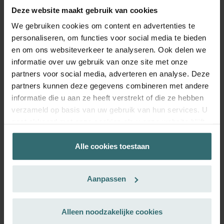
Ontvang je product met een 15% korting
Deze website maakt gebruik van cookies
Abonneer je en bestel automatisch en periodiek opnieuw!
We gebruiken cookies om content en advertenties te
(Aanbieding uitsluitend voor particuliere klanten)
personaliseren, om functies voor social media te bieden
EUR
74.05
87.12
en om ons websiteverkeer te analyseren. Ook delen we
incl. BTW
informatie over uw gebruik van onze site met onze
excl. verzendkosten
partners voor social media, adverteren en analyse. Deze
Inschrijven
partners kunnen deze gegevens combineren met andere
informatie die u aan ze heeft verstrekt of die ze hebben
verzameld op basis van uw gebruik van hun services. U
gaat akkoord met onze cookies als u onze website blijft
gebruiken.
Alle cookies toestaan
Datenschutzerklärung der Zehnder Group
Zehnder Group AG: Data Privacy
Aanpassen
Zehnder Group België nv/sa: Déclarations de confidentialité
Zehnder Group Czech Republic s.r.o.: Zásady ochrany
osobních údajů
Alleen noodzakelijke cookies
Zehnder Group France: Protection des données