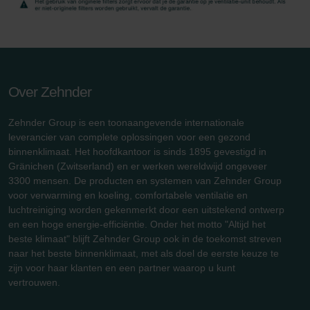
Zehnder Group Sales International: Privacy Policy
Zehnder Group Schweiz AG: Datenschutz
Zehnder Polska Sp. z o.o.: Oświadczenie o ochronie
danych Zehnder
Zehnder Group UK Limited: Privacy Policy
Over Zehnder
Zehnder Group is een toonaangevende internationale
leverancier van complete oplossingen voor een gezond
binnenklimaat. Het hoofdkantoor is sinds 1895 gevestigd in
Gränichen (Zwitserland) en er werken wereldwijd ongeveer
3300 mensen. De producten en systemen van Zehnder Group
voor verwarming en koeling, comfortabele ventilatie en
luchtreiniging worden gekenmerkt door een uitstekend ontwerp
en een hoge energie-efficiëntie. Onder het motto "Altijd het
beste klimaat" blijft Zehnder Group ook in de toekomst streven
naar het beste binnenklimaat, met als doel de eerste keuze te
zijn voor haar klanten en een partner waarop u kunt
vertrouwen.