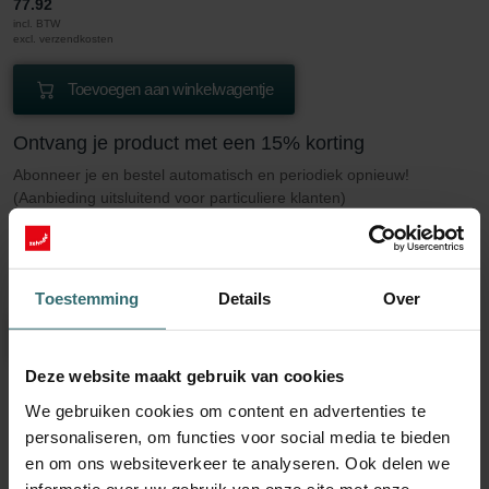
77.92
incl. BTW
excl. verzendkosten
Toevoegen aan winkelwagentje
Ontvang je product met een 15% korting
Abonneer je en bestel automatisch en periodiek opnieuw!
(Aanbieding uitsluitend voor particuliere klanten)
EUR
66.24
77.92
incl. BTW
excl. verzendkosten
Toestemming
Details
Over
Inschrijven
Deze website maakt gebruik van cookies
We gebruiken cookies om content en advertenties te
Meer weten over onze Filter Coarse 60%
personaliseren, om functies voor social media te bieden
(G4)
en om ons websiteverkeer te analyseren. Ook delen we
informatie over uw gebruik van onze site met onze