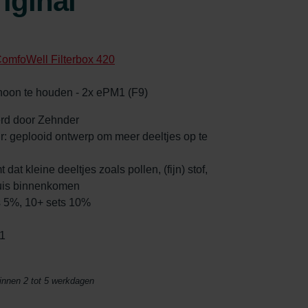
iginal
omfoWell Filterbox 420
choon te houden - 2x ePM1 (F9)
eerd door Zehnder
ur: geplooid ontwerp om meer deeltjes op te
 dat kleine deeltjes zoals pollen, (fijn) stof,
huis binnenkomen
ts 5%, 10+ sets 10%
1
binnen 2 tot 5 werkdagen