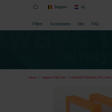
Belgium
NL
Filters
Accessoires
Info
FAQ
Home
Hygiene Filter Set – ComfoWell Filterbox 420 | Zehn