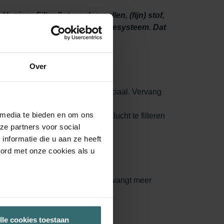
ygiene Filter Set worden pollen, (fijn) stof,
 binnendringen via het ventilatiesysteem. Dat
Over
ud van je ventilatiesysteem cruciaal. Vervang
 media te bieden en om ons
en zelfs bacteriën uit de buitenlucht te filteren
ze partners voor social
nformatie die u aan ze heeft
oord met onze cookies als u
ontwerp vergroot het oppervlak, vangt meer
rden vervangen.
lle cookies toestaan