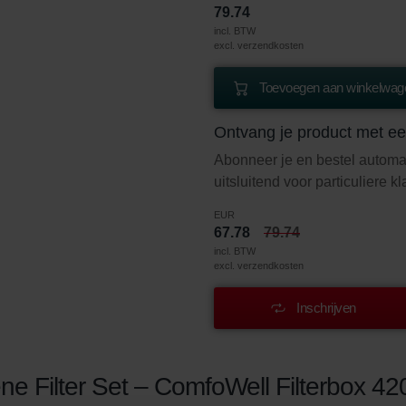
79.74
incl. BTW
excl. verzendkosten
Toevoegen aan winkelwage
Ontvang je product met ee
Abonneer je en bestel automa
uitsluitend voor particuliere k
EUR
67.78
79.74
incl. BTW
excl. verzendkosten
Inschrijven
e Filter Set – ComfoWell Filterbox 420