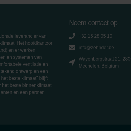
Neem contact op
ionale leverancier van
+32 15 28 05 10
limaat. Het hoofdkantoor
info@zehnder.be
and) en er werken
ten en systemen van
Wayenborgstraat 21, 280
fortabele ventilatie en
Mechelen, Belgium
tstekend ontwerp en een
het beste klimaat" blijft
 het beste binnenklimaat,
klanten en een partner