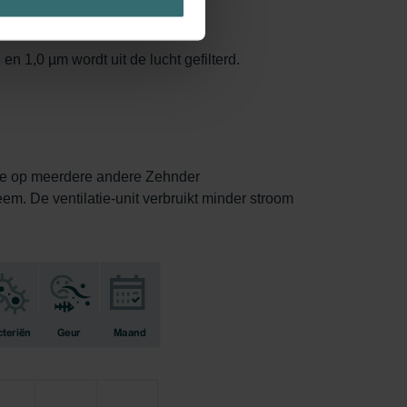
 1,0 µm wordt uit de lucht gefilterd.
 ze op meerdere andere Zehnder
eem. De ventilatie-unit verbruikt minder stroom