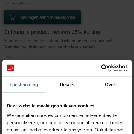
excl. verzendkosten
Toevoegen aan winkelwagentje
Ontvang je product met een 15% korting
Abonneer je en bestel automatisch en periodiek opnieuw!
(Aanbieding uitsluitend voor particuliere klanten)
EUR
36.72
43.20
incl. BTW
excl. verzendkosten
Toestemming
Details
Over
Inschrijven
Deze website maakt gebruik van cookies
Meer weten over onze Filterset 2x Coarse
We gebruiken cookies om content en advertenties te
45% (G3)
personaliseren, om functies voor social media te bieden
en om ons websiteverkeer te analyseren. Ook delen we
Deze set bestaat uit 2x filters Grove 45% (G3).