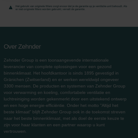
Zehnder Group Sales International: Privacy Policy
Zehnder Group Schweiz AG: Datenschutz
Zehnder Polska Sp. z o.o.: Oświadczenie o ochronie
danych Zehnder
Zehnder Group UK Limited: Privacy Policy
Over Zehnder
Zehnder Group is een toonaangevende internationale
leverancier van complete oplossingen voor een gezond
binnenklimaat. Het hoofdkantoor is sinds 1895 gevestigd in
Gränichen (Zwitserland) en er werken wereldwijd ongeveer
3300 mensen. De producten en systemen van Zehnder Group
voor verwarming en koeling, comfortabele ventilatie en
luchtreiniging worden gekenmerkt door een uitstekend ontwerp
en een hoge energie-efficiëntie. Onder het motto "Altijd het
beste klimaat" blijft Zehnder Group ook in de toekomst streven
naar het beste binnenklimaat, met als doel de eerste keuze te
zijn voor haar klanten en een partner waarop u kunt
vertrouwen.