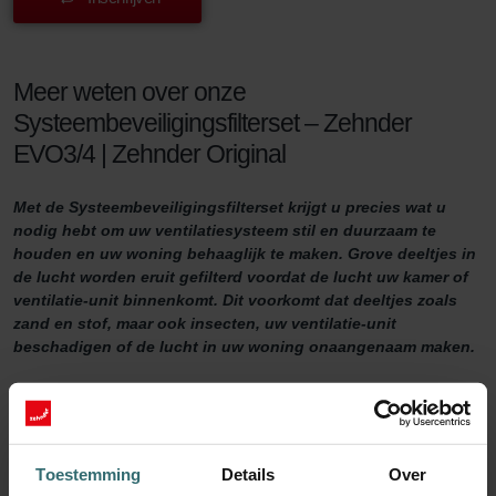
Meer weten over onze
Systeembeveiligingsfilterset – Zehnder
EVO3/4 | Zehnder Original
Met de Systeembeveiligingsfilterset krijgt u precies wat u
nodig hebt om uw ventilatiesysteem stil en duurzaam te
houden en uw woning behaaglijk te maken. Grove deeltjes in
de lucht worden eruit gefilterd voordat de lucht uw kamer of
ventilatie-unit binnenkomt. Dit voorkomt dat deeltjes zoals
zand en stof, maar ook insecten, uw ventilatie-unit
beschadigen of de lucht in uw woning onaangenaam maken.
Systeembeschermingsfilterset
Wilt u ervoor zorgen dat uw woning goed wordt geventileerd? Dan
Toestemming
Details
Over
is het belangrijk om uw ventilatiesysteem goed te onderhouden.