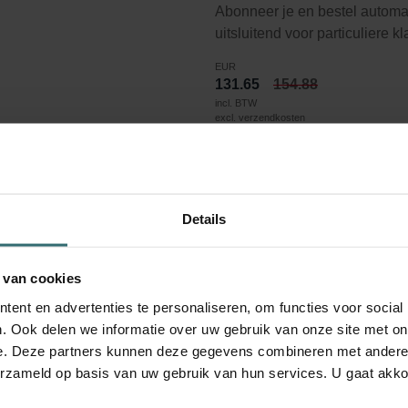
Abonneer je en bestel automa
uitsluitend voor particuliere k
EUR
131.65
154.88
incl. BTW
excl. verzendkosten
Inschrijven
Details
r ePM1 90% (F9)
 van cookies
ent en advertenties te personaliseren, om functies voor social
. Ook delen we informatie over uw gebruik van onze site met on
ernorm ISO 16890. ePM1 verwijst naar deeltjes 0,3-1 micron.
e. Deze partners kunnen deze gegevens combineren met andere i
erzameld op basis van uw gebruik van hun services. U gaat akk
ltjes in het interval 0,3 - 1 micron worden verwijderd.