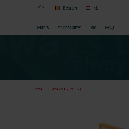
Belgium
NL
Filters
Accessoires
Info
FAQ
Home
Filter ePM1 90% (F9)