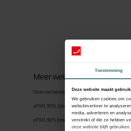
Toestemming
Meer weten over onze Filte
Deze website maakt gebruik
Deze set bestaat uit 1x filters ePM1 90% (F9)
We gebruiken cookies om cont
websiteverkeer te analyseren
ePM1 90% zijn de namen volgens de nieuwe filt
media, adverteren en analys
verstrekt of die ze hebben v
ePM1 90% betekent dat tenminste 90% van de dee
onze website blijft gebruiken.