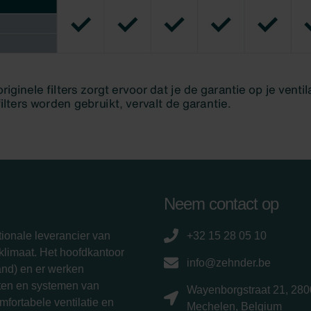
Neem contact op
ionale leverancier van
+32 15 28 05 10
limaat. Het hoofdkantoor
info@zehnder.be
and) en er werken
ten en systemen van
Wayenborgstraat 21, 280
fortabele ventilatie en
Mechelen, Belgium