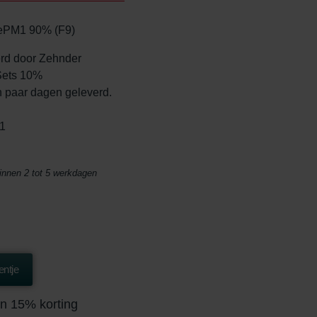
s ePM1 90% (F9)
eerd door Zehnder
 Sets 10%
n paar dagen geleverd.
1
binnen 2 tot 5 werkdagen
ntje
n 15% korting