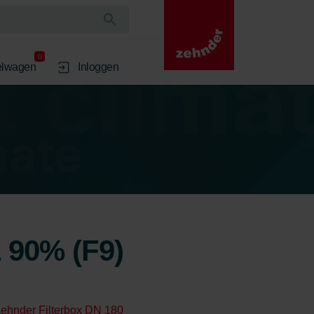
0
elwagen
Inloggen
1 90% (F9)
ehnder Filterbox DN 180