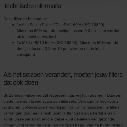
Technische informatie
Zehnder Group Nederland bv: Privacyverklaringen
Zehnder Group Sales International: Privacy Policy
Zehnder Group Schweiz AG: Datenschutz
Deze filterset bestaat uit:
1x Anti Pollen Filter: F7 / ePM1 60% (ISO 16890) .
Zehnder Polska Sp. z o.o.: Oświadczenie o ochronie
Minstens 60% van de deeltjes tussen 0,3 en 1 µm worden
danych Zehnder
uit de lucht verwijderd.
Zehnder Group UK Limited: Privacy Policy
1x M5 / ePM10 50 % (ISO 16890). Minstens 50% van de
deeltjes tussen 0,3 en 10 µm worden uit de lucht
verwijderd.
Als het seizoen verandert, moeten jouw filters
dat ook doen
Bij Zehnder willen we dat iedereen thuis vrij kan ademen. Daarom
bieden we een breed scala aan filtersets. Verdwijnt je hooikoorts
zodra het 'pollenseizoen' voorbij is? Dan wil je misschien je filters
vervangen door een Fresh Scent Filter Set als de herfst eraan
komt. Deze set zorgt ervoor dat je kunt genieten van gezonde
binnenlucht terwijl de geur van de open haard van de buren buiten