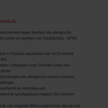
ingvin XL
 beschermen tegen deeltjes die allergische
als pollen en deeltjes van houtkachels - ePM1
eerd in Finland, equivalent aan het Enervent
7/M5
taties: Ontworpen voor Zehnder-units voor
ciëntie
t dat deeltjes die allergische reacties kunnen
ndringen
Beschermt de ventilatie-unit
t: Getest en goedgekeurd volgens ISO-normen
uik van originele filters zorgt ervoor dat uw unit