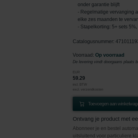
onder garantie blijft
- Regelmatige vervanging a
elke zes maanden te vervan
- Stapelkorting: 5+ sets 5%
Catalogusnummer: 47101119
Voorraad:
Op voorraad
De levering vindt doorgaans plaats 
EUR
59.29
incl. BTW
excl. verzendkosten
Toevoegen aan winkelwage
Ontvang je product met ee
Abonneer je en bestel automa
uitsluitend voor particuliere k