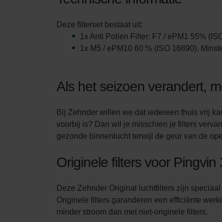
Zehnder Group Sales Internati
Zehnder Group Schweiz AG: D
Deze filterset bestaat uit:
Zehnder Polska Sp. z o.o.: O
1x Anti Pollen Filter: F7 / ePM1 55% (IS
Zehnder Group UK Limited: Pr
1x M5 / ePM10 60 % (ISO 16890). Minsten
Als het seizoen verandert, m
Bij Zehnder willen we dat iedereen thuis vrij k
voorbij is? Dan wil je misschien je filters verv
gezonde binnenlucht terwijl de geur van de open
Originele filters voor Pingvin
Deze Zehnder Original luchtfilters zijn specia
Originele filters garanderen een efficiënte werk
minder stroom dan met niet-originele filters.