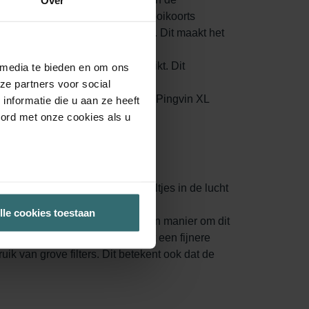
Over
l mensen met allergieën zoals hooikoorts
aantal deeltjes in de binnenlucht. Dit maakt het
 voordat deze je woonruimtes bereikt. Dit
 media te bieden en om ons
.
ze partners voor social
en binnenlucht zich ophoopt in je Pingvin XL
nformatie die u aan ze heeft
oord met onze cookies als u
 oppervlak, waardoor meer deeltjes in de lucht
oeten ze worden vervangen.
lle cookies toestaan
t er schone lucht binnenkomt. Een manier om dit
waliteit te gebruiken. Filters met een fijnere
uik van grove filters. Dit betekent ook dat de