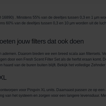
onal: Privacy Policy
atenschutz
świadczenie o ochronie danych Zehnder
O 16890) . Minstens 55% van de deeltjes tussen 0,3 en 1 µm word
ivacy Policy
s 60% van de deeltjes tussen 0,3 en 10 µm worden uit de lucht
oeten jouw filters dat ook doen
an ademen. Daarom bieden we een breed scala aan filtersets. Ver
angen door een Fresh Scent Filter Set als de herfst eraan komt. D
 haard van de buren buiten blijft. Bekijk het volledige Zehnder a
 XL
al ontworpen voor Pingvin XL units. Daarnaast passen ze op een
ing van het systeem en zorgen voor een langere levensduur. Met or