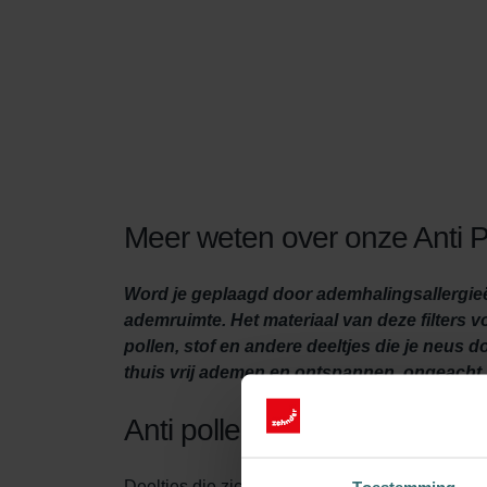
Meer weten over onze Anti Po
Word je geplaagd door ademhalingsallergieën
ademruimte. Het materiaal van deze filters 
pollen, stof en andere deeltjes die je neus
thuis vrij ademen en ontspannen, ongeacht 
Anti pollen filterset
Deeltjes die zich door de lucht verplaatsen, z