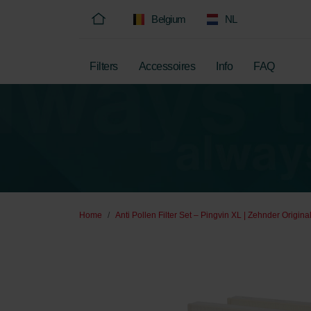
Belgium
NL
Filters
Accessoires
Info
FAQ
Home
Anti Pollen Filter Set – Pingvin XL | Zehnder Origina