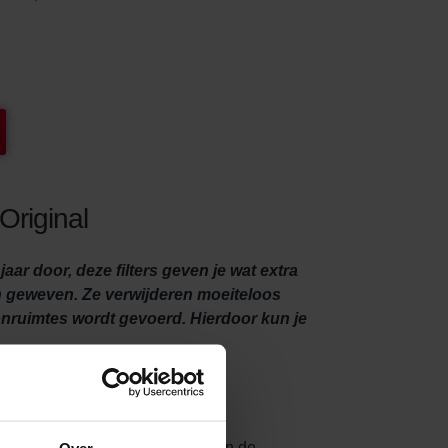
Original
ar door, deze filters geven je wat extra
ijn geweven. Ze verwijderen moeiteloos
oonruimtes wordt gevoerd. Hierdoor kun je
eltjes van houtkachels, kunnen in de