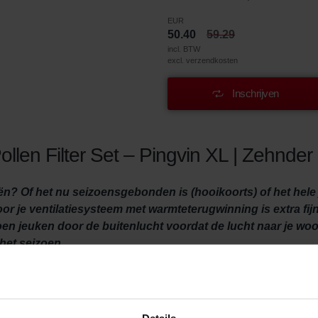
EUR
50.40
59.29
incl. BTW
excl. verzendkosten
Inschrijven
llen Filter Set – Pingvin XL | Zehnder 
? Of het nu seizoensgebonden is (hooikoorts) of het hele ja
voor je ventilatiesysteem met warmteterugwinning is extra f
 doen jeuken door de buitenlucht voordat de lucht naar je w
het seizoen.
oals pollen van grassen en bomen, landbouwstof, steenstof en de