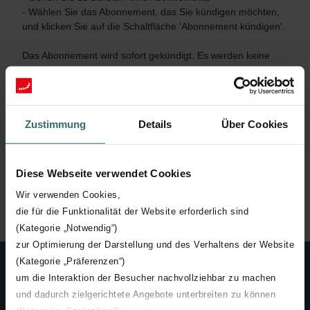
- Wählen Sie das Abonnement, das Sie kündigen möchten, 
und klicken Sie auf die Schaltfläche 'Abonnement kündigen'.

Das Abonnement wird sofort gekündigt. Es werden keine 
weiteren Bestellungen erstellt.

Bitte beachten Sie: Erfolgt die Kündigung erst am Tag des 
geplanten Versanddatums der abonnierten Artikel oder 
Zustimmung
Details
Über Cookies
später  so wird sie erst nach Versand und Erhalt dieser 
Artikel wirksam. Sie sind dann verpflichtet, die gelieferte 
Ware zu bezahlen.
Diese Webseite verwendet Cookies
B. Abonnement ohne Anmeldung kündigen
Wir verwenden Cookies,
die für die Funktionalität der Website erforderlich sind
(Kategorie „Notwendig“)
zur Optimierung der Darstellung und des Verhaltens der Website
(Kategorie „Präferenzen“)
um die Interaktion der Besucher nachvollziehbar zu machen
Über uns
und dadurch zielgerichtete Angebote unterbreiten zu können