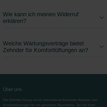
Zehnder Group Ibérica SAU: Política de privacidad
Zehnder Group Italia S.r.l.: Privacy
Wie kann ich meinen Widerruf
Zehnder Group İç Mekan İklimlendirme Sanayi ve Ticaret
erklären?
Limitet Şirketi: Web Sitesi Çerezleri
Zehnder Group Nederland bv: Privacyverklaringen
Zehnder Group Sales International: Privacy Policy
Zehnder Group Schweiz AG: Datenschutz
Welche Wartungsverträge bietet
Zehnder Polska Sp. z o.o.: Oświadczenie o ochronie
Zehnder für Komfortlüftungen an?
danych Zehnder
Zehnder Group UK Limited: Privacy Policy
Zehnder Group Deutschland GmbH
Über uns
Die Zehnder Group ist ein international führender Anbieter von
Komplettlösungen für ein gesundes Raumklima. Sie hat ihren