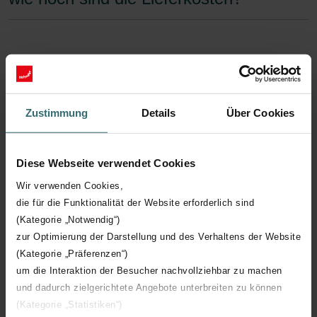
Meine Lieferung ist nicht
angekommen, was soll ich tun?
Zustimmung
Details
Über Cookies
Wie lange dauert die Lieferung?
Diese Webseite verwendet Cookies
Wir verwenden Cookies,
die für die Funktionalität der Website erforderlich sind
Wie melde ich mich an?
(Kategorie „Notwendig“)
zur Optimierung der Darstellung und des Verhaltens der Website
(Kategorie „Präferenzen“)
um die Interaktion der Besucher nachvollziehbar zu machen
Wie kann ich mich registrieren?
und dadurch zielgerichtete Angebote unterbreiten zu können
(Kategorie „Statistiken“)