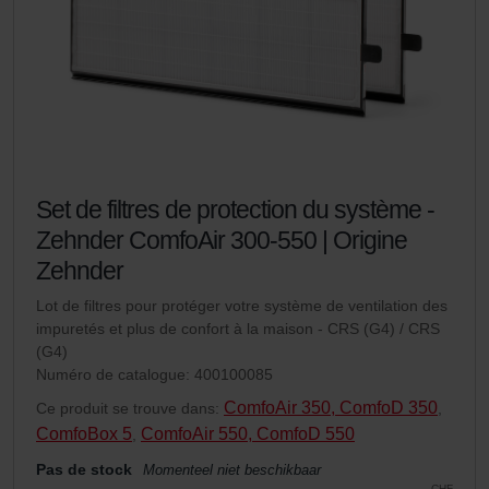
ordinateur. Vous pouvez en outre effacer à tout moment
les cookies déjà enregistrés via un navigateur Web ou
tout autre logiciel correspondant. Cette opération peut
être réalisée à partir de n’importe quel navigateur Web
usuel. Si l’utilisateur concerné désactive l’enregistrement
des cookies au sein du navigateur Web utilisé, il se peut
que les fonctionnalités de notre site Web ne soient plus
disponibles dans leur intégralité.
Set de filtres de protection du système -
Zehnder ComfoAir 300-550 | Origine
Pour plus de détails, nous vous invitons à prendre
Zehnder
connaissance de notre politique relative aux cookies.
Lot de filtres pour protéger votre système de ventilation des
impuretés et plus de confort à la maison - CRS (G4) / CRS
(G4)
Datenschutzerklärung der Zehnder Group
Numéro de catalogue: 400100085
Zehnder Group AG: Data Privacy
ComfoAir 350, ComfoD 350
Ce produit se trouve dans:
,
Zehnder Group België nv/sa: Déclarations de confidentialité
ComfoBox 5
ComfoAir 550, ComfoD 550
,
Zehnder Group Czech Republic s.r.o.: Zásady ochrany
osobních údajů
Pas de stock
Momenteel niet beschikbaar
CHF