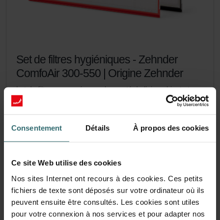
Set de filtres hygiéniques - Zehnder
ComfoAir 300-550 | Origine Zehnder
Lot de filtres pour préserver la pureté de l’air ambiant et
protéger l’appareil de ventilation des impuretés - ePM1 (F7)
/ CRS (G4)
Numéro de catalogue: 400100084
Consentement
Détails
À propos des cookies
ComfoAir 350, ComfoD 350
Ce produit se trouve dans:
,
ComfoBox 5
ComfoAir 550, ComfoD 550
,
Ce site Web utilise des cookies
En stock
La livraison est généralement livré dans les 2 à 5 jours ouvrables
Nos sites Internet ont recours à des cookies. Ces petits
CHF
53.00
fichiers de texte sont déposés sur votre ordinateur où ils
TVA incluse
peuvent ensuite être consultés. Les cookies sont utiles
hors frais d’expédition
pour votre connexion à nos services et pour adapter nos