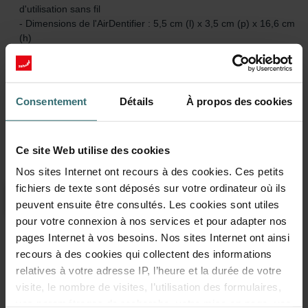
d'utilisation sans fil
- Dimensions de l'AirDentifier : 5,5 cm (l) x 3,5 cm (p) x 16,6 cm
(h)
Numéro de catalogue: 400300300
Stock:
En stock
Consentement
Détails
À propos des cookies
La livraison est généralement livré dans les 2 à 5 jours ouvrables
CHF
265.00
Ce site Web utilise des cookies
TVA incluse
hors frais d’expédition
Nos sites Internet ont recours à des cookies. Ces petits
fichiers de texte sont déposés sur votre ordinateur où ils
Ajouter au panier
peuvent ensuite être consultés. Les cookies sont utiles
pour votre connexion à nos services et pour adapter nos
pages Internet à vos besoins. Nos sites Internet ont ainsi
recours à des cookies qui collectent des informations
En savoir plus sur notre Airdentifier by
relatives à votre adresse IP, l’heure et la durée de votre
Zehnder
visite, le nombre de visites, l’utilisation des formulaires,
vos paramétrages de recherche, votre mise en page, vos