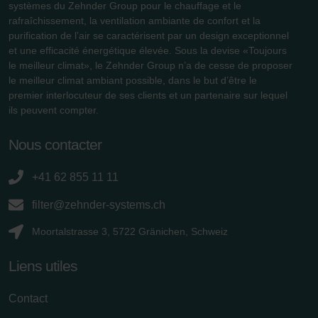
usuel. Si l’utilisateur concerné désactive l’enregistrement
systèmes du Zehnder Group pour le chauffage et le
des cookies au sein du navigateur Web utilisé, il se peut
rafraîchissement, la ventilation ambiante de confort et la
que les fonctionnalités de notre site Web ne soient plus
purification de l’air se caractérisent par un design exceptionnel
et une efficacité énergétique élevée. Sous la devise «Toujours
disponibles dans leur intégralité.
le meilleur climat», le Zehnder Group n’a de cesse de proposer
le meilleur climat ambiant possible, dans le but d’être le
Pour plus de détails, nous vous invitons à prendre
premier interlocuteur de ses clients et un partenaire sur lequel
connaissance de notre politique relative aux cookies.
ils peuvent compter.
Nous contacter
Datenschutzerklärung der Zehnder Group
Zehnder Group AG: Data Privacy
+41 62 855 11 11
Zehnder Group België nv/sa: Déclarations de confidentialité
filter@zehnder-systems.ch
Zehnder Group Czech Republic s.r.o.: Zásady ochrany
osobních údajů
Moortalstrasse 3, 5722 Gränichen, Schweiz
Zehnder Group France: Protection des données
Zehnder Group Ibérica SAU: Política de privacidad
Liens utiles
Zehnder Group Italia S.r.l.: Privacy
Zehnder Group İç Mekan İklimlendirme Sanayi ve Ticaret
Contact
Limitet Şirketi: Web Sitesi Çerezleri