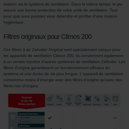
maison via le système de ventilation. Dans le même temps, le jeu
que les fonctionnalités de notre site Web ne soient plus
assure une bonne protection de votre unité de ventilation. Tout
disponibles dans leur intégralité.
pour que vous puissiez vous détendre et profiter d'une maison
hygiénique.
Pour plus de détails, nous vous invitons à prendre
connaissance de notre politique relative aux cookies.
Filtres originaux pour Climos 200
Ces filtres à air Zehnder Original sont spécialement conçus pour
Datenschutzerklärung der Zehnder Group
les appareils de ventilation Climos 200. Ils conviennent également
Zehnder Group AG: Data Privacy
à un certain nombre d'autres systèmes de ventilation Zehnder. Les
Zehnder Group België nv/sa: Déclarations de confidentialité
filtres d'origine garantissent un fonctionnement efficace du
système et une durée de vie plus longue. L'appareil de ventilation
Zehnder Group Czech Republic s.r.o.: Zásady ochrany
consomme moins d'énergie avec des filtres d'origine qu'avec des
osobních údajů
filtres non d'origine.
Zehnder Group France: Protection des données
Zehnder Group Ibérica SAU: Política de privacidad
Zehnder Group Italia S.r.l.: Privacy
Zehnder Group İç Mekan İklimlendirme Sanayi ve Ticaret
Limitet Şirketi: Web Sitesi Çerezleri
Zehnder Group Nederland bv: Privacyverklaringen
Zehnder Group Sales International: Privacy Policy