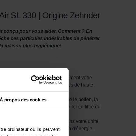
oAir SL 330 | Origine Zehnder
est conçu pour vous aider. Comment ? En
mpêche ces particules indésirables de pénétrer
t la maison plus hygiénique!
nc important d'entretenir correctement votre
 fois par an et d'utiliser des filtres de haute
nt les petites particules telles que le pollen, la
À propos des cookies
bitation. Il est important d'installer ce filtre du
ntérieur extrait de s'accumuler dans votre unité
ncieuse et réduit la consommation d'énergie.
tre ordinateur où ils peuvent