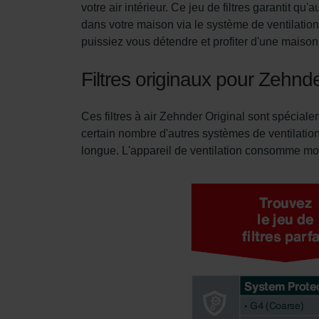
votre air intérieur. Ce jeu de filtres garantit qu
dans votre maison via le système de ventilation
Datenschutzerklärung der Zeh
puissiez vous détendre et profiter d'une maiso
Zehnder Group AG: Data Priva
Zehnder Group België nv/sa: Dé
Filtres originaux pour Zehn
Zehnder Group Czech Republic
Zehnder Group France: Protec
Zehnder Group Ibérica SAU: Po
Ces filtres à air Zehnder Original sont spécia
Zehnder Group Italia S.r.l.: Pr
certain nombre d'autres systèmes de ventilation
Zehnder Group İç Mekan İklimle
longue. L'appareil de ventilation consomme moins
Zehnder Group Nederland bv: 
Zehnder Group Sales Internati
Zehnder Group Schweiz AG: D
Zehnder Polska Sp. z o.o.: O
Zehnder Group UK Limited: Pr