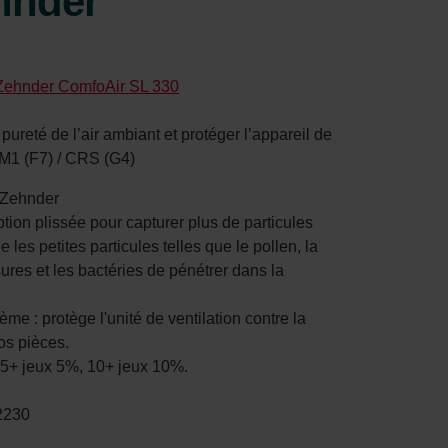
hnder
Zehnder ComfoAir SL 330
a pureté de l’air ambiant et protéger l’appareil de
PM1 (F7) / CRS (G4)
r Zehnder
eption plissée pour capturer plus de particules
 les petites particules telles que le pollen, la
sures et les bactéries de pénétrer dans la
tème : protège l'unité de ventilation contre la
vos pièces.
: 5+ jeux 5%, 10+ jeux 10%.
2230