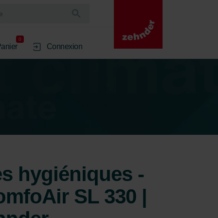
0
anier
Connexion
res hygiéniques -
mfoAir SL 330 |