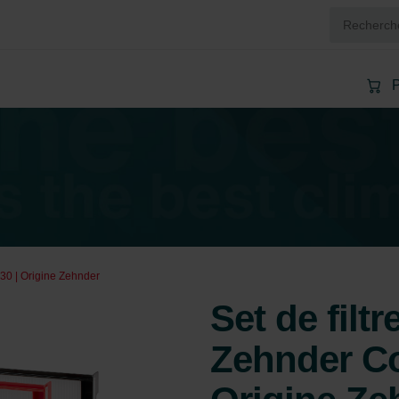
P
330 | Origine Zehnder
Set de filt
Zehnder Co