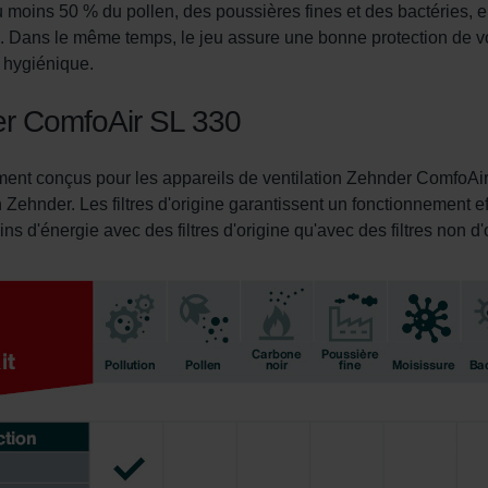
'au moins 50 % du pollen, des poussières fines et des bactéries, en
. Dans le même temps, le jeu assure une bonne protection de vot
nder Group
n hygiénique.
cy
clarations de confidentialité
der ComfoAir SL 330
 s.r.o.: Zásady ochrany osobních údajů
tion des données
lítica de privacidad
lement conçus pour les appareils de ventilation Zehnder ComfoAi
ivacy
 Zehnder. Les filtres d'origine garantissent un fonctionnement e
ndirme Sanayi ve Ticaret Limitet Şirketi: Web Sitesi Çerezleri
 d'énergie avec des filtres d'origine qu'avec des filtres non d'
Privacyverklaringen
onal: Privacy Policy
atenschutz
świadczenie o ochronie danych Zehnder
ivacy Policy