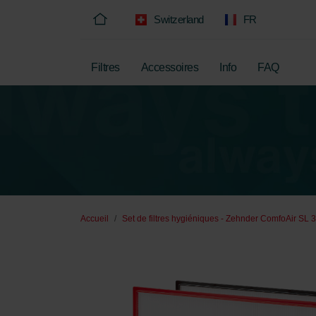
Switzerland
FR
Filtres
Accessoires
Info
FAQ
Accueil
Set de filtres hygiéniques - Zehnder ComfoAir SL 