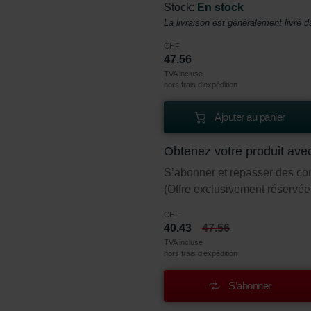
Stock:
En stock
La livraison est généralement livré d
CHF
47.56
TVA incluse
hors frais d’expédition
Ajouter au panier
Obtenez votre produit ave
S’abonner et repasser des c
(Offre exclusivement réservée 
CHF
40.43
47.56
TVA incluse
hors frais d’expédition
S’abonner